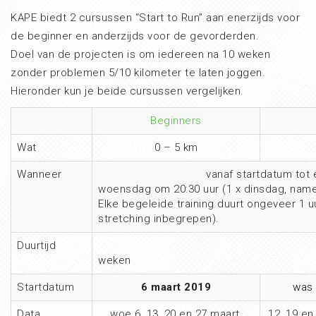
KAPE biedt 2 cursussen “Start to Run” aan enerzijds voor
de beginner en anderzijds voor de gevorderden.
Doel van de projecten is om iedereen na 10 weken
zonder problemen 5/10 kilometer te laten joggen.
Hieronder kun je beide cursussen vergelijken.
Beginners
Wat
0 – 5 km
Wanneer
vanaf startdatum tot eindda
woensdag om 20:30 uur (1 x dinsdag, nameli
Elke begeleide training duurt ongeveer 1 uu
stretching inbegrepen).
Duurtijd
1
weken
Startdatum
6 maart 2019
was 
Data
woe 6, 13, 20 en 27 maart,
12, 19 en