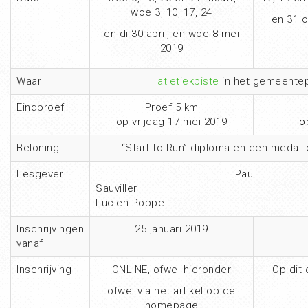
woe 3, 10, 17, 24
en 31 
en di 30 april, en woe 8 mei
2019
Waar
atletiekpiste
in het gemeentep
Eindproef
Proef 5 km
op vrijdag 17 mei 2019
o
Beloning
“Start to Run”-diploma en een medail
Lesgever
Paul
Sauvi
Lucien Poppe
Inschrijvingen
25 januari 2019
vanaf
Inschrijving
ONLINE, ofwel hieronder
Op dit 
ofwel via het artikel op de
homepage