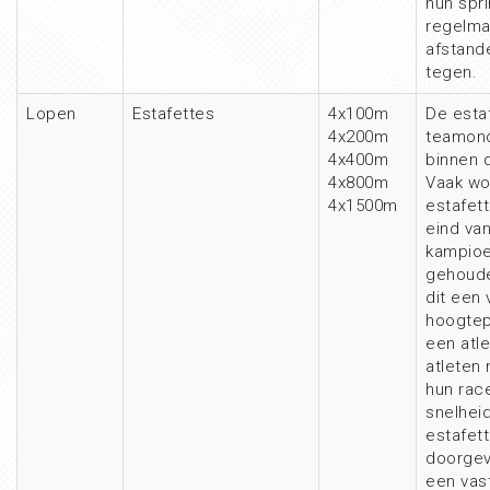
hun spri
regelma
afstand
tegen.
Lopen
Estafettes
4x100m
De estaf
4x200m
teamon
4x400m
binnen d
4x800m
Vaak wo
4x1500m
estafet
eind va
kampio
gehoude
dit een 
hoogtep
een atl
atleten
hun race
snelhei
estafet
doorgev
een vas