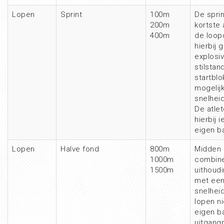
Lopen
Sprint
100m
De sprin
200m
kortste
400m
de loop
hierbij 
explosiv
stilstan
startblo
mogelijk
snelhei
De atle
hierbij 
eigen b
Lopen
Halve fond
800m
Midden 
1000m
combin
1500m
uithoud
met ee
snelheid
lopen ni
eigen b
uitgangp