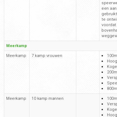
speerwe
een aan
gebruik
te ontw
voordat
bovenha
weggew
Meerkamp
Meerkamp
7 kamp vrouwen
100m
Hoog
Koge
200m
Vers
Spee
800m
Meerkamp
10 kamp mannen
100m
Vers
Koge
Hoog