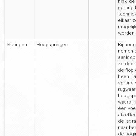
hink, de
sprong 
techniek
elkaar 
mogelij
worden 
Springen
Hoogspringen
Bij hoo
nemen d
aanloop
ze door
de flop 
heen. Di
sprong 
rugwaar
hoogspri
waarbij
één voe
afzette
de lat r
naar ben
de pogi