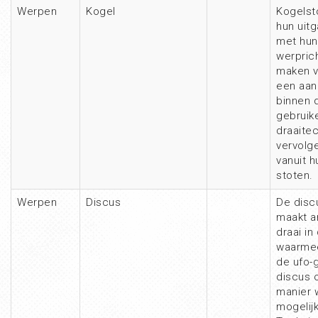
Werpen
Kogel
Kogelsto
hun uit
met hun
werprich
maken v
een aan
binnen d
gebruik
draaite
vervolg
vanuit 
stoten.
Werpen
Discus
De disc
maakt a
draai in
waarmee
de ufo-
discus o
manier 
mogelij