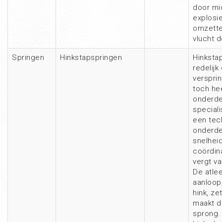
door mi
explosi
omzette
vlucht d
Springen
Hinkstapspringen
Hinkstap
redelijk
verspri
toch he
onderde
speciali
een tec
onderde
snelhei
coördin
vergt va
De atle
aanloop
hink, ze
maakt d
sprong.