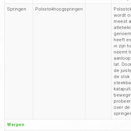
Springen
Polsstokhoogspringen
Polssto
wordt o
meest a
atletie
genoemd
heeft e
in zijn 
neemt h
aanloop 
lat. Doo
de juist
de stok 
steekba
katapul
bewegi
probeer
over de 
springe
Werpen