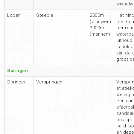
wisselva
Lopen
Steeple
2000m
Het hin
(vrouwen)
met hou
3000m
per ron
(mannen)
waterba
uithoud
is ook d
van de a
groot b
Springen
Springen
Verspringen
Verspri
atletie
weinig 
een aan
afzetba
zandbak
basispri
hard lop
en deze