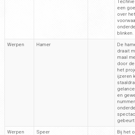
Technie
een goe
over het
voorwaa
onderdee
blinken.
Werpen
Hamer
De hame
draait 
maal met
door de
het proj
ijzeren 
staaldr
gelance
en gewe
nummer 
onderde
spectac
gebeurt
Werpen
Speer
Bij het 