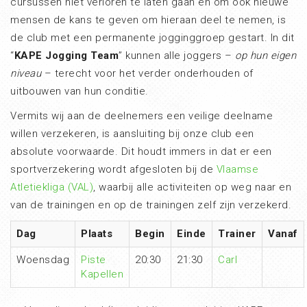
cursussen niet verloren te laten gaan en om ook nieuwe
mensen de kans te geven om hieraan deel te nemen, is
de club met een permanente jogginggroep gestart. In dit
“
KAPE Jogging Team
” kunnen alle joggers –
op hun eigen
niveau
– terecht voor het verder onderhouden of
uitbouwen van hun conditie.
Vermits wij aan de deelnemers een veilige deelname
willen verzekeren, is aansluiting bij onze club een
absolute voorwaarde. Dit houdt immers in dat er een
sportverzekering wordt afgesloten bij de
Vlaamse
Atletiekliga (VAL)
, waarbij alle activiteiten op weg naar en
van de trainingen en op de trainingen zelf zijn verzekerd.
Dag
Plaats
Begin
Einde
Trainer
Vanaf
Woensdag
Piste
20:30
21:30
Carl
Kapellen