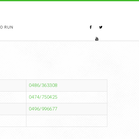
TO RUN
0486/363308
0474/750425
0496/996677