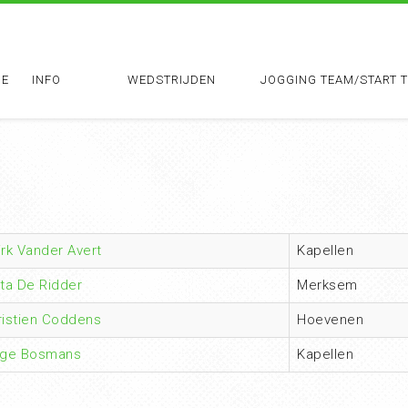
E
INFO
WEDSTRIJDEN
JOGGING TEAM/START 
irk Vander Avert
Kapellen
ita De Ridder
Merksem
ristien Coddens
Hoevenen
nge Bosmans
Kapellen