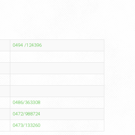
0494 /124396
0486/363308
0472/988724
0473/133260