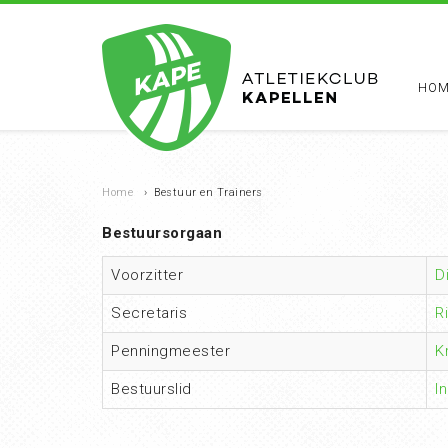
HOM
Home
›
Bestuur en Trainers
Bestuursorgaan
Voorzitter
D
Secretaris
R
Penningmeester
K
Bestuurslid
I