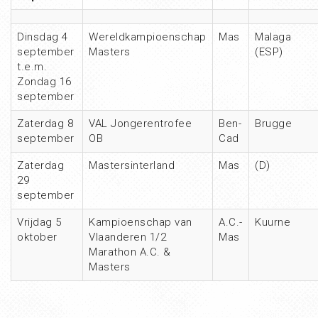
Dinsdag 4
Wereldkampioenschap
Mas
Malaga
september
Masters
(ESP)
t.e.m.
Zondag 16
september
Zaterdag 8
VAL Jongerentrofee
Ben-
Brugge
september
OB
Cad
Zaterdag
Mastersinterland
Mas
(D)
29
september
Vrijdag 5
Kampioenschap van
A.C.-
Kuurne
oktober
Vlaanderen 1/2
Mas
Marathon A.C. &
Masters