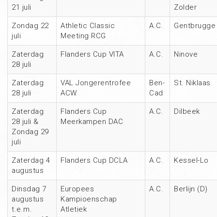
21 juli
Zolder
Zondag 22
Athletic Classic
A.C.
Gentbrugge
juli
Meeting RCG
Zaterdag
Flanders Cup VITA
A.C.
Ninove
28 juli
Zaterdag
VAL Jongerentrofee
Ben-
St. Niklaas
28 juli
ACW
Cad
Zaterdag
Flanders Cup
A.C.
Dilbeek
28 juli &
Meerkampen DAC
Zondag 29
juli
Zaterdag 4
Flanders Cup DCLA
A.C.
Kessel-Lo
augustus
Dinsdag 7
Europees
A.C.
Berlijn (D)
augustus
Kampioenschap
t.e.m.
Atletiek