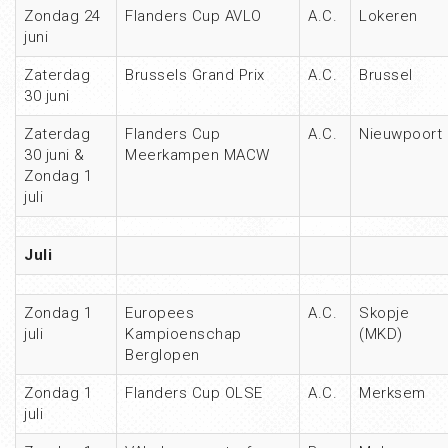
Zondag 24
Flanders Cup AVLO
A.C.
Lokeren
juni
Zaterdag
Brussels Grand Prix
A.C.
Brussel
30 juni
Zaterdag
Flanders Cup
A.C.
Nieuwpoort
30 juni &
Meerkampen MACW
Zondag 1
juli
Juli
Zondag 1
Europees
A.C.
Skopje
juli
Kampioenschap
(MKD)
Berglopen
Zondag 1
Flanders Cup OLSE
A.C.
Merksem
juli