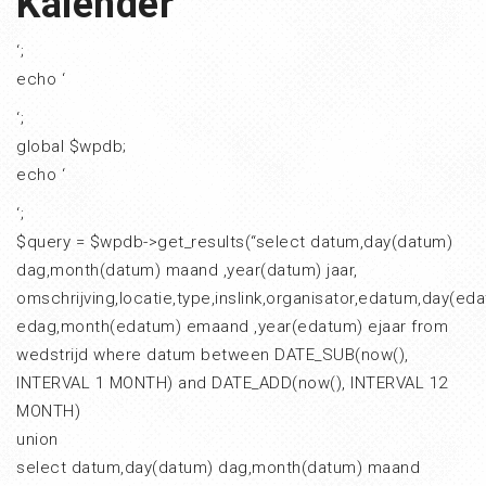
Kalender
‘;
echo ‘
‘;
global $wpdb;
echo ‘
‘;
$query = $wpdb->get_results(“select datum,day(datum)
dag,month(datum) maand ,year(datum) jaar,
omschrijving,locatie,type,inslink,organisator,edatum,day(ed
edag,month(edatum) emaand ,year(edatum) ejaar from
wedstrijd where datum between DATE_SUB(now(),
INTERVAL 1 MONTH) and DATE_ADD(now(), INTERVAL 12
MONTH)
union
select datum,day(datum) dag,month(datum) maand