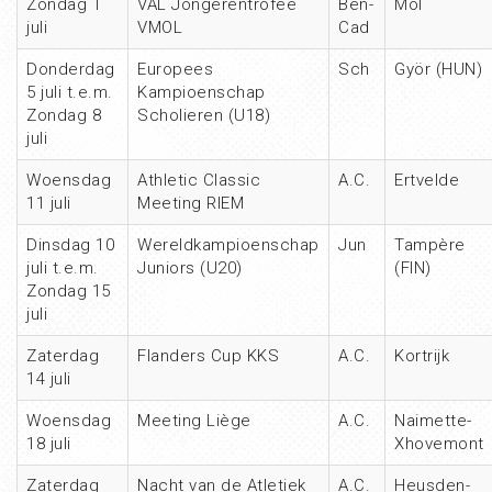
Zondag 1
VAL Jongerentrofee
Ben-
Mol
juli
VMOL
Cad
Donderdag
Europees
Sch
Györ (HUN)
5 juli t.e.m.
Kampioenschap
Zondag 8
Scholieren (U18)
juli
Woensdag
Athletic Classic
A.C.
Ertvelde
11 juli
Meeting RIEM
Dinsdag 10
Wereldkampioenschap
Jun
Tampère
juli t.e.m.
Juniors (U20)
(FIN)
Zondag 15
juli
Zaterdag
Flanders Cup KKS
A.C.
Kortrijk
14 juli
Woensdag
Meeting Liège
A.C.
Naimette-
18 juli
Xhovemont
Zaterdag
Nacht van de Atletiek
A.C.
Heusden-