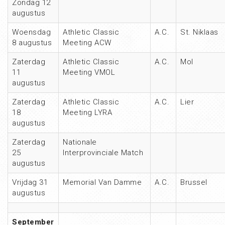
Zondag 12
augustus
Woensdag
Athletic Classic
A.C.
St. Niklaas
8 augustus
Meeting ACW
Zaterdag
Athletic Classic
A.C.
Mol
11
Meeting VMOL
augustus
Zaterdag
Athletic Classic
A.C.
Lier
18
Meeting LYRA
augustus
Zaterdag
Nationale
25
Interprovinciale Match
augustus
Vrijdag 31
Memorial Van Damme
A.C.
Brussel
augustus
September