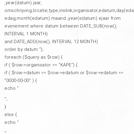
,year(datum) jaar,
omschrijving,locatie,type,inslink,organisator,edatum,day(ed
edag,month(edatum) maand ,year(edatum) ejaar from
evenement where datum between DATE_SUB(now(),
INTERVAL 1 MONTH)
and DATE_ADD(now(), INTERVAL 12 MONTH)
order by datum “);
foreach ($query as $row) {
if ( $row->organisator == “KAPE”) {
if ( $row->datum == $row->edatum or $row->edatum ==
“0000-00-00” ) {
echo “
“;
}
else {
echo “
“;