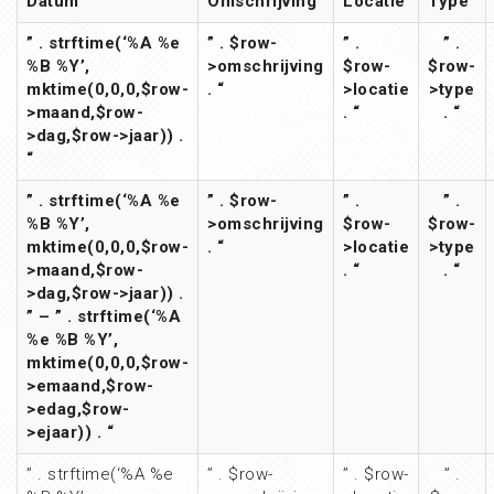
Datum
Omschrijving
Locatie
Type
” . strftime(‘%A %e
” . $row-
” .
” .
%B %Y’,
>omschrijving
$row-
$row-
mktime(0,0,0,$row-
. “
>locatie
>type
>maand,$row-
. “
. “
>dag,$row->jaar)) .
“
” . strftime(‘%A %e
” . $row-
” .
” .
%B %Y’,
>omschrijving
$row-
$row-
mktime(0,0,0,$row-
. “
>locatie
>type
>maand,$row-
. “
. “
>dag,$row->jaar)) .
” – ” . strftime(‘%A
%e %B %Y’,
mktime(0,0,0,$row-
>emaand,$row-
>edag,$row-
>ejaar)) . “
” . strftime(‘%A %e
” . $row-
” . $row-
” .