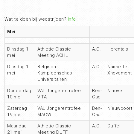
Wat te doen bij wedstrijden?
info
Mei
Dinsdag 1
Athletic Classic
A.C.
Herentals
mei
Meeting ACHL
Dinsdag 1
Belgisch
A.C.
Naimette-
mei
Kampioenschap
Xhovemont
Universitairen
Donderdag
VAL Jongerentrofee
Ben-
Ninove
10 mei
VITA
Cad
Zaterdag
VAL Jongerentrofee
Ben-
Nieuwpoort
19 mei
MACW
Cad
Maandag
Athletic Classic
A.C.
Duffel
21 mei
Meeting DUFF