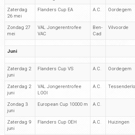
Zaterdag
Flanders Cup EA
A.C.
Oordegem
26 mei
Zondag 27
VAL Jongerentrofee
Ben-
Vilvoorde
mei
VAC
Cad
Juni
Zaterdag 2
Flanders Cup VS
A.C.
Oordegem
juni
Zaterdag 2
VAL Jongerentrofee
A.C.
Tessenderl
juni
LOOI
Zondag 3
European Cup 10000 m
A.C.
juni
Zaterdag 9
Flanders Cup OEH
A.C.
Huizingen
juni