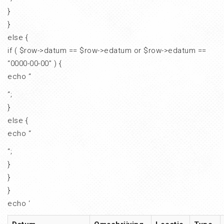
}
}
else {
if ( $row->datum == $row->edatum or $row->edatum ==
“0000-00-00” ) {
echo “
“;
}
else {
echo “
“;
}
}
}
echo ‘