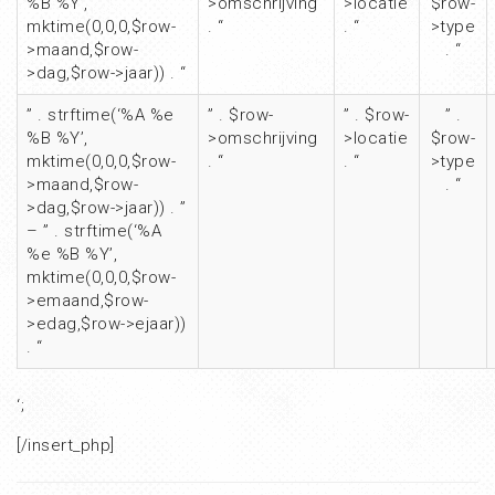
%B %Y’,
>omschrijving
>locatie
$row-
mktime(0,0,0,$row-
. “
. “
>type
>maand,$row-
. “
>dag,$row->jaar)) . “
” . strftime(‘%A %e
” . $row-
” . $row-
” .
%B %Y’,
>omschrijving
>locatie
$row-
mktime(0,0,0,$row-
. “
. “
>type
>maand,$row-
. “
>dag,$row->jaar)) . ”
– ” . strftime(‘%A
%e %B %Y’,
mktime(0,0,0,$row-
>emaand,$row-
>edag,$row->ejaar))
. “
‘;
[/insert_php]