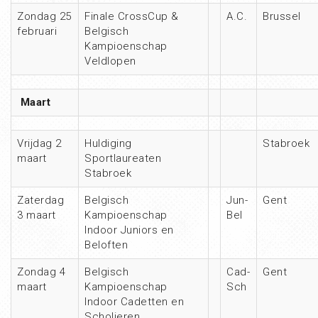
Zondag 25
Finale CrossCup &
A.C.
Brussel
februari
Belgisch
Kampioenschap
Veldlopen
Maart
Vrijdag 2
Huldiging
Stabroek
maart
Sportlaureaten
Stabroek
Zaterdag
Belgisch
Jun-
Gent
3 maart
Kampioenschap
Bel
Indoor Juniors en
Beloften
Zondag 4
Belgisch
Cad-
Gent
maart
Kampioenschap
Sch
Indoor Cadetten en
Scholieren