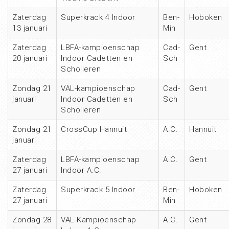
Zaterdag
Superkrack 4 Indoor
Ben-
Hoboken
13 januari
Min
Zaterdag
LBFA-kampioenschap
Cad-
Gent
20 januari
Indoor Cadetten en
Sch
Scholieren
Zondag 21
VAL-kampioenschap
Cad-
Gent
januari
Indoor Cadetten en
Sch
Scholieren
Zondag 21
CrossCup Hannuit
A.C.
Hannuit
januari
Zaterdag
LBFA-kampioenschap
A.C.
Gent
27 januari
Indoor A.C.
Zaterdag
Superkrack 5 Indoor
Ben-
Hoboken
27 januari
Min
Zondag 28
VAL-Kampioenschap
A.C.
Gent