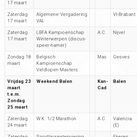
17 maart
Zaterdag
Algemene Vergadering
Vl-Brabant
17 maart
VAL
Zaterdag
LBFA Kampioenschap
A.C.
Nijvel
17 maart
Winterwerpen (discus-
speer-hamer)
Zondag 18
Belgisch
Mas
Gesves
maart
Kampioenschap
Veldlopen Masters
Vrijdag 23
Weekend Balen
Kan-
Balen
maart
Cad
t.e.m.
Zondag
25 maart
Zaterdag
W.K. 1/2 Marathon
A.C.
Valencia
24 maart
(E)
Zaterdag
Sportlaureatenviering
Ekeren