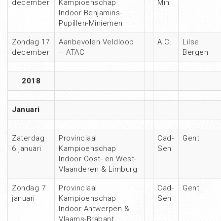
december
Kampioenschap
Min
Indoor Benjamins-
Pupillen-Miniemen
Zondag 17
Aanbevolen Veldloop
A.C.
Lilse
december
– ATAC
Bergen
2018
Januari
Zaterdag
Provinciaal
Cad-
Gent
6 januari
Kampioenschap
Sen
Indoor Oost- en West-
Vlaanderen & Limburg
Zondag 7
Provinciaal
Cad-
Gent
januari
Kampioenschap
Sen
Indoor Antwerpen &
Vlaams-Brabant