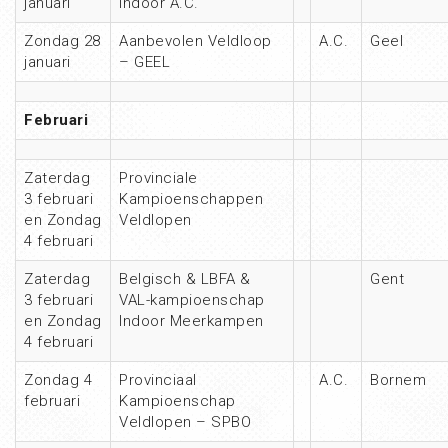
januari
Indoor A.C.
Zondag 28
Aanbevolen Veldloop
A.C.
Geel
januari
– GEEL
Februari
Zaterdag
Provinciale
3 februari
Kampioenschappen
en Zondag
Veldlopen
4 februari
Zaterdag
Belgisch & LBFA &
Gent
3 februari
VAL-kampioenschap
en Zondag
Indoor Meerkampen
4 februari
Zondag 4
Provinciaal
A.C.
Bornem
februari
Kampioenschap
Veldlopen – SPBO