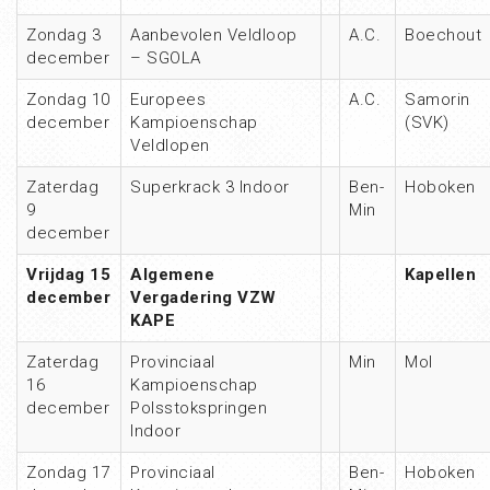
Zondag 3
Aanbevolen Veldloop
A.C.
Boechout
december
– SGOLA
Zondag 10
Europees
A.C.
Samorin
december
Kampioenschap
(SVK)
Veldlopen
Zaterdag
Superkrack 3 Indoor
Ben-
Hoboken
9
Min
december
Vrijdag 15
Algemene
Kapellen
december
Vergadering VZW
KAPE
Zaterdag
Provinciaal
Min
Mol
16
Kampioenschap
december
Polsstokspringen
Indoor
Zondag 17
Provinciaal
Ben-
Hoboken