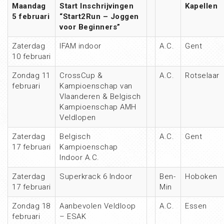
Maandag
Start Inschrijvingen
Kapellen
5 februari
“Start2Run – Joggen
voor Beginners”
Zaterdag
IFAM indoor
A.C.
Gent
10 februari
Zondag 11
CrossCup &
A.C.
Rotselaar
februari
Kampioenschap van
Vlaanderen & Belgisch
Kampioenschap AMH
Veldlopen
Zaterdag
Belgisch
A.C.
Gent
17 februari
Kampioenschap
Indoor A.C.
Zaterdag
Superkrack 6 Indoor
Ben-
Hoboken
17 februari
Min
Zondag 18
Aanbevolen Veldloop
A.C.
Essen
februari
– ESAK