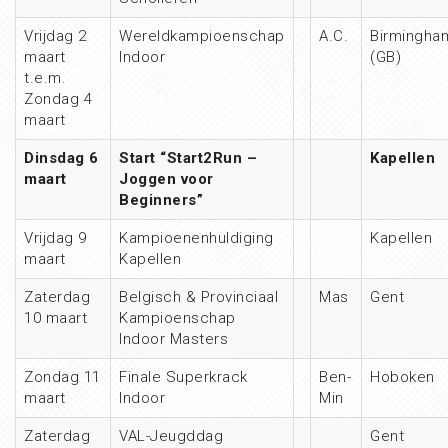
Vrijdag 2
Wereldkampioenschap
A.C.
Birmingha
maart
Indoor
(GB)
t.e.m.
Zondag 4
maart
Dinsdag 6
Start “Start2Run –
Kapellen
maart
Joggen voor
Beginners”
Vrijdag 9
Kampioenenhuldiging
Kapellen
maart
Kapellen
Zaterdag
Belgisch & Provinciaal
Mas
Gent
10 maart
Kampioenschap
Indoor Masters
Zondag 11
Finale Superkrack
Ben-
Hoboken
maart
Indoor
Min
Zaterdag
VAL-Jeugddag
Gent