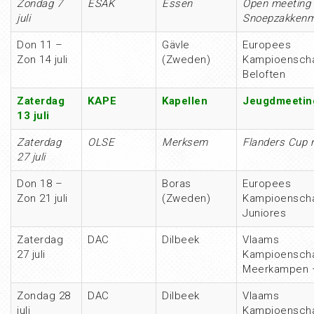
Zondag 7
ESAK
Essen
Open meeting
juli
Snoepzakkenm
Don 11 –
Gävle
Europees
Zon 14 juli
(Zweden)
Kampioensch
Beloften
Zaterdag
KAPE
Kapellen
Jeugdmeetin
13 juli
Zaterdag
OLSE
Merksem
Flanders Cup 
27 juli
Don 18 –
Boras
Europees
Zon 21 juli
(Zweden)
Kampioensch
Juniores
Zaterdag
DAC
Dilbeek
Vlaams
27 juli
Kampioensch
Meerkampen 
Zondag 28
DAC
Dilbeek
Vlaams
juli
Kampioensch