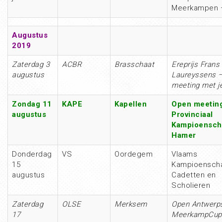
Meerkampen 
Augustus
2019
Zaterdag 3
ACBR
Brasschaat
Ereprijs Frans
augustus
Laureyssens 
meeting met j
Zondag 11
KAPE
Kapellen
Open meeting
augustus
Provinciaal
Kampioensch
Hamer
Donderdag
VS
Oordegem
Vlaams
15
Kampioensch
augustus
Cadetten en
Scholieren
Zaterdag
OLSE
Merksem
Open Antwerp
17
MeerkampCup