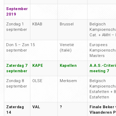
September
2019
Zondag 1
KBAB
Brussel
Belgisch
september
Kampioenscha
Cat. + AMH – 
Don 5 – Zon 15
Venetië
Europees
september
(Italië)
Kampioensch
Masters
Zaterdag 7
KAPE
Kapellen
A.A.S.-Criter
september
meeting 7
Zondag 8
OLSE
Merksem
Belgisch
september
Kampioensch
Estafetten +
Estafetten
Zaterdag
VAL
?
Finale Beker 
14
Vlaanderen 