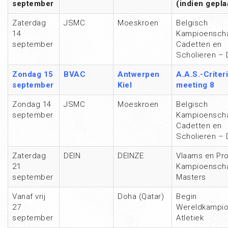
september
(indien gepla
Zaterdag
JSMC
Moeskroen
Belgisch
14
Kampioensch
september
Cadetten en
Scholieren – 
Zondag 15
BVAC
Antwerpen
A.A.S.-Criter
september
Kiel
meeting 8
Zondag 14
JSMC
Moeskroen
Belgisch
september
Kampioensch
Cadetten en
Scholieren – 
Zaterdag
DEIN
DEINZE
Vlaams en Pro
21
Kampioensch
september
Masters
Vanaf vrij
Doha (Qatar)
Begin
27
Wereldkampi
september
Atletiek