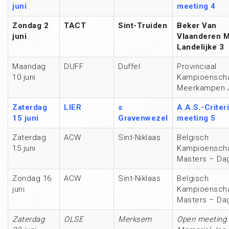
juni
meeting 4
Zondag 2
TACT
Sint-Truiden
Beker Van
juni
Vlaanderen M
Landelijke 3
Maandag
DUFF
Duffel
Provinciaal
10 juni
Kampioensch
Meerkampen 
Zaterdag
LIER
s
A.A.S.-Criter
15 juni
Gravenwezel
meeting 5
Zaterdag
ACW
Sint-Niklaas
Belgisch
15 juni
Kampioensch
Masters – Da
Zondag 16
ACW
Sint-Niklaas
Belgisch
juni
Kampioensch
Masters – Da
Zaterdag
OLSE
Merksem
Open meeting