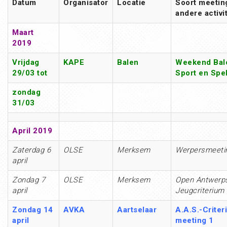
Datum
Organisator
Locatie
Soort meetin
andere activit
Maart
2019
Vrijdag
KAPE
Balen
Weekend Bal
29/03 tot
Sport en Spe
zondag
31/03
April 2019
Zaterdag 6
OLSE
Merksem
Werpersmeeti
april
Zondag 7
OLSE
Merksem
Open Antwerp
april
Jeugcriterium
Zondag 14
AVKA
Aartselaar
A.A.S.-Criter
april
meeting 1