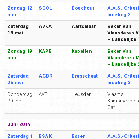
Zondag 12
SGOL
Boechout
A.A.S.-Criter
mei
meeting 2
Zaterdag
AVKA
Aartselaar
Beker Van
18 mei
Vlaanderen 
– Landelijke 
Zondag 19
KAPE
Kapellen
Beker Van
mei
Vlaanderen
– Landelijke
Zaterdag
ACBR
Brasschaat
A.A.S.-Criter
25 mei
meeting 3
Donderdag
AVT
Heusden
Vlaams
30 mei
Kampioenscha
Cat.
Juni 2019
Zaterdag 1
ESAK
Essen
A.A.S.-Criter