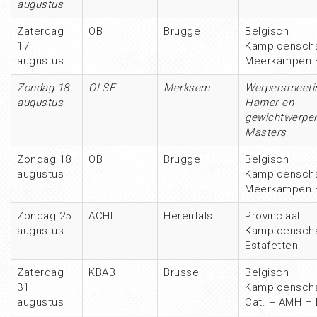
augustus
Zaterdag
OB
Brugge
Belgisch
17
Kampioensch
augustus
Meerkampen 
Zondag 18
OLSE
Merksem
Werpersmeeti
augustus
Hamer en
gewichtwerpe
Masters
Zondag 18
OB
Brugge
Belgisch
augustus
Kampioensch
Meerkampen 
Zondag 25
ACHL
Herentals
Provinciaal
augustus
Kampioensch
Estafetten
Zaterdag
KBAB
Brussel
Belgisch
31
Kampioenscha
augustus
Cat. + AMH – 