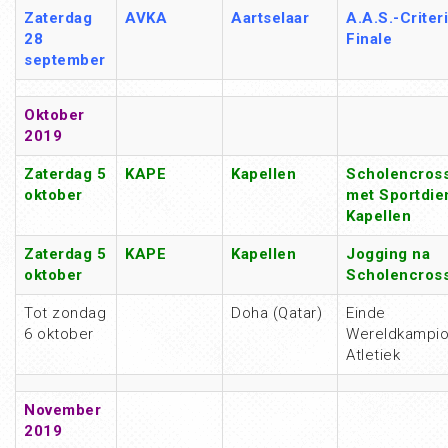
Zaterdag
AVKA
Aartselaar
A.A.S.-Criter
28
Finale
september
Oktober
2019
Zaterdag 5
KAPE
Kapellen
Scholencros
oktober
met Sportdie
Kapellen
Zaterdag 5
KAPE
Kapellen
Jogging na
oktober
Scholencros
Tot zondag
Doha (Qatar)
Einde
6 oktober
Wereldkampi
Atletiek
November
2019