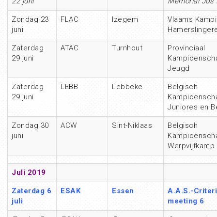
22 juni
Memorial Jos
Zondag 23
FLAC
Izegem
Vlaams Kamp
juni
Hamerslinger
Zaterdag
ATAC
Turnhout
Provinciaal
29 juni
Kampioensch
Jeugd
Zaterdag
LEBB
Lebbeke
Belgisch
29 juni
Kampioensch
Juniores en B
Zondag 30
ACW
Sint-Niklaas
Belgisch
juni
Kampioensch
Werpvijfkamp
Juli 2019
Zaterdag 6
ESAK
Essen
A.A.S.-Criter
juli
meeting 6