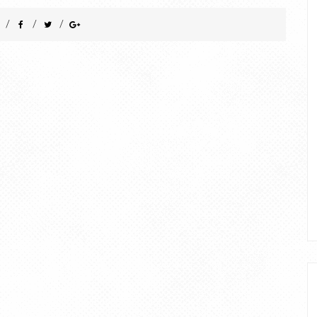
/
/
/