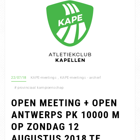
22/07/18
KAPE-meetings
,
KAPE-meetings - archief
#
provinciaal kampioenschap
OPEN MEETING + OPEN
ANTWERPS PK 10000 M
OP ZONDAG 12
AUGUSTUS 2018 TE