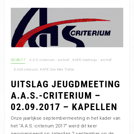
02/09/17
A.A.S.-criterium - archief
,
KAPE-meetings - archief
#
AAS-citerium
,
KAPE Doe Mee Trofee
UITSLAG JEUGDMEETING
A.A.S.-CRITERIUM –
02.09.2017 – KAPELLEN
Onze jaarlijkse septembermeeting in het kader van
het “A.A.S.-criterium 2017” werd dit keer
georganiseerd op zaterdag 2 september op de