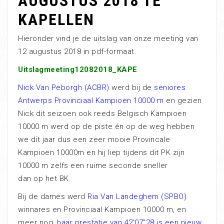
AUGUSTUS 2018 TE
KAPELLEN
Hieronder vind je de uitslag van onze meeting van
12 augustus 2018 in pdf-formaat.
Uitslagmeeting12082018_KAPE
Nick Van Peborgh (ACBR)
werd bij de
seniores
Antwerps Provinciaal Kampioen 10000 m
en gezien
Nick dit seizoen ook reeds Belgisch Kampioen
10000 m werd op de piste én op de weg hebben
we dit jaar dus een zeer mooie Provincale
Kampioen 10000m en hij liep tijdens dit PK zijn
10000 m zelfs een ruime seconde sneller
dan op het BK.
Bij de dames werd
Ria Van Landeghem (SPBO)
winnares en Provinciaal Kampioen 10000 m, en
meer nog,
haar prestatie van 42’07”28 is een nieuw