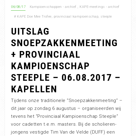
06/08/17
Kampioenschappen - archief
,
KAPE-meetings - archief
#
KAPE Doe Mee Trofee
,
provinciaal kampioenschap
,
steeple
UITSLAG
SNOEPZAKKENMEETING
+ PROVINCIAAL
KAMPIOENSCHAP
STEEPLE – 06.08.2017 –
KAPELLEN
Tijdens onze traditionele “Snoepzakkenmeeting” –
dit jaar op zondag 6 augustus – organiseerden wij
tevens het “Provinciaal Kampioenschap Steeple”
voor cadetten t.e.m. masters. Bij de scholieren-
jongens vestigde Tim Van de Velde (DUFF) een