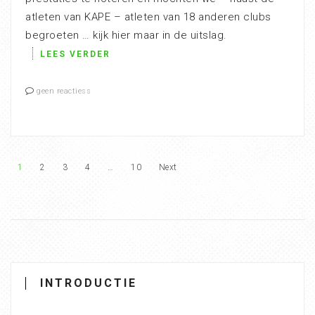
atleten van KAPE – atleten van 18 anderen clubs
begroeten … kijk hier maar in de uitslag.
LEES VERDER
geen reactiess
1
2
3
4
…
10
Next
INTRODUCTIE