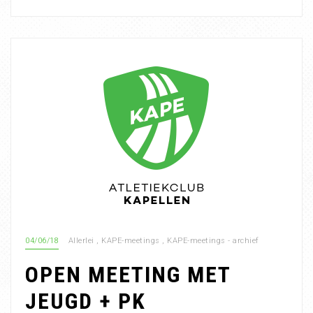
04/06/18
Allerlei
,
KAPE-meetings
,
KAPE-meetings - archief
OPEN MEETING MET
JEUGD + PK