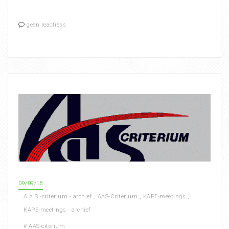
geen reactiess
09/09/18
A.A.S.-criterium - archief
,
AAS-Criterium
,
KAPE-meetings
,
KAPE-meetings - archief
#
AAS-citerium