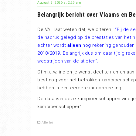
August 8, 2026 at 2:29 am
Belangrijk bericht over Vlaams en B
De VAL laat weten dat, we citeren :
“Bij de 
de nadruk gelegd op de prestaties van het hu
echter wordt
alleen
nog rekening gehouden m
2018/2019. Belangrijk dus om daar tijdig rek
wedstrijden van de atleten“.
Of m.a.w. indien je wenst deel te nemen aa
best nog voor het betrokken kampioenschap 
hebben in een eerdere indoormeeting.
De data van deze kampioenschappen vind je i
kampioenschappen’.
Allerlei