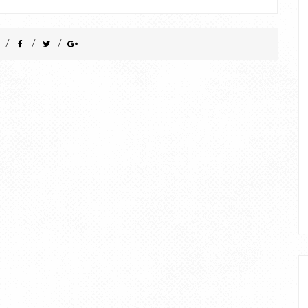
/
/
/