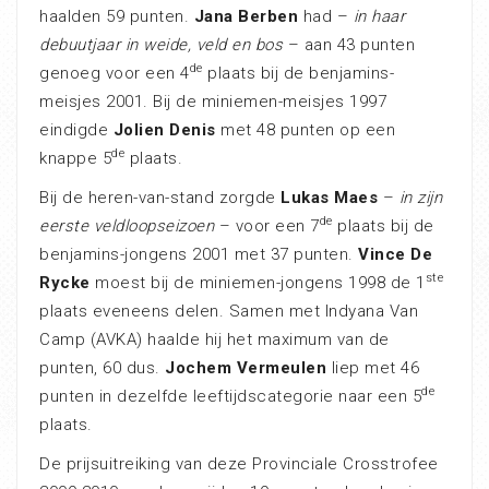
haalden 59 punten.
Jana Berben
had –
in haar
debuutjaar in weide, veld en bos
– aan 43 punten
de
genoeg voor een 4
plaats bij de benjamins-
meisjes 2001. Bij de miniemen-meisjes 1997
eindigde
Jolien Denis
met 48 punten op een
de
knappe 5
plaats.
Bij de heren-van-stand zorgde
Lukas Maes
–
in zijn
de
eerste veldloopseizoen
– voor een 7
plaats bij de
benjamins-jongens 2001 met 37 punten.
Vince De
ste
Rycke
moest bij de miniemen-jongens 1998 de 1
plaats eveneens delen. Samen met Indyana Van
Camp (AVKA) haalde hij het maximum van de
punten, 60 dus.
Jochem Vermeulen
liep met 46
de
punten in dezelfde leeftijdscategorie naar een 5
plaats.
De prijsuitreiking van deze Provinciale Crosstrofee