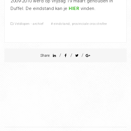
2009-2010 werd op vrijdag 19 maart gehouden in
Duffel. De eindstand kan je
HIER
vinden.
Veldlopen - archief
#
eindstand
,
provinciale crosstrofee
/
/
/
Share: