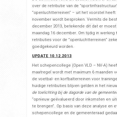
over de retributie van de “sportinfrastructu
“openluchtterreinen” – uit het voorstel hee
november wordt besproken. Vermits de bestaa
december 2013, betekende dit dat er moest
maandag 16 december. Om tijdig in werking 
retributies voor de “openluchtterreinen” zek
goedgekeurd worden.
UPDATE 10.12.2013
Het schepencollege (Open VLD – NV-A) heeft
maatregel wordt met maximum 6 maanden verl
de voetbal- en korfbalterreinen voor traininge
huidige retributies blijven gelden in het ni
de toelichting bij de dagorde van de gemeente
“opnieuw geëvalueerd door inkomsten en uitga
te brengen”. Op basis van deze analyse en ev
schepencollege en de gemeenteraad gedaan w