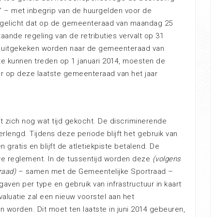
ur” – met inbegrip van de huurgelden voor de
ft gelicht dat op de gemeenteraad van maandag 25
nde regeling van de retributies vervalt op 31
 uitgekeken worden naar de gemeenteraad van
te kunnen treden op 1 januari 2014, moesten de
er op deze laatste gemeenteraad van het jaar
 zich nog wat tijd gekocht. De discriminerende
engd. Tijdens deze periode blijft het gebruik van
n gratis en blijft de atletiekpiste betalend. De
euwe reglement. In de tussentijd worden deze
(volgens
raad)
– samen met de Gemeentelijke Sportraad –
ven per type en gebruik van infrastructuur in kaart
aluatie zal een nieuw voorstel aan het
orden. Dit moet ten laatste in juni 2014 gebeuren,