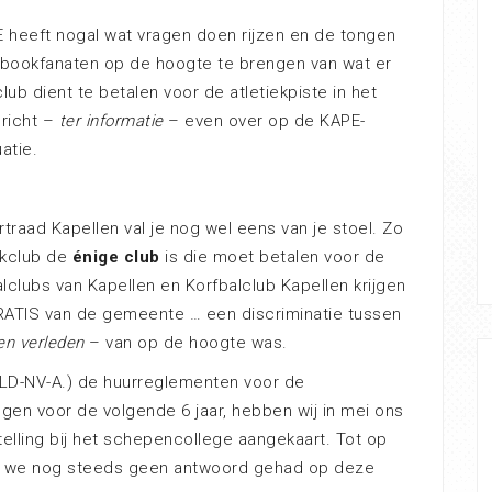
 heeft nogal wat vragen doen rijzen en de tongen
ebookfanaten op de hoogte te brengen van wat er
ub dient te betalen voor de atletiekpiste in het
richt –
ter informatie
– even over op de KAPE-
atie.
traad Kapellen val je nog wel eens van je stoel. Zo
ekclub de
énige club
is die moet betalen voor de
alclubs van Kapellen en Korfbalclub Kapellen krijgen
GRATIS van de gemeente … een discriminatie tussen
en verleden
– van op de hoogte was.
LD-NV-A.) de huurreglementen voor de
gen voor de volgende 6 jaar, hebben wij in mei ons
lling bij het schepencollege aangekaart. Tot op
we nog steeds geen antwoord gehad op deze