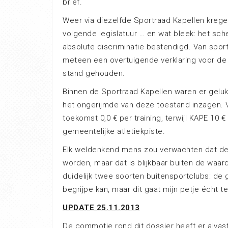
brief.
Weer via diezelfde Sportraad Kapellen krege
volgende legislatuur … en wat bleek: het sch
absolute discriminatie bestendigd. Van spo
meteen een overtuigende verklaring voor de
stand gehouden.
Binnen de Sportraad Kapellen waren er geluk
het ongerijmde van deze toestand inzagen. V
toekomst 0,0 € per training, terwijl KAPE 10 
gemeentelijke atletiekpiste.
Elk weldenkend mens zou verwachten dat de
worden, maar dat is blijkbaar buiten de waar
duidelijk twee soorten buitensportclubs: de 
begrijpe kan, maar dit gaat mijn petje écht te
UPDATE 25.11.2013
De commotie rond dit dossier heeft er alvas