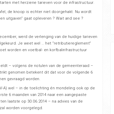
arten met herziene tarieven voor de infrastructuur.
el, de knoop is echter niet doorgehakt. Nu wordt
n en uitgaven” gaat opleveren ? Wait and see ?
cember, werd de verlenging van de huidige tarieven
gekeurd. Je weet wel … het “retributiereglement”
moet worden en voetbal- en korfbalinfrastructuur
 geldt – volgens de notulen van de gemeenteraad –
trikt genomen betekent dit dat voor de volgende 6
unnen gevraagd worden.
-A) wel – in de toelichting én mondeling ook op de
rste 6 maanden van 2014 naar een aangepaste
en laatste op 30.06.2014 – na advies van de
zal worden voorgelegd.