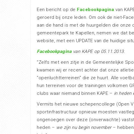
Een bericht op de
Facebookpagina
van KAPE
geroerd bij onze leden. Om ook de niet-Fac
aan de hand is met de huurgelden die onze cl
gemeentepark te Kapellen, nemen we dat be
website, met een UPDATE van de huidige situ
Facebookpagina
van KAPE op 05.11.2013.
“
Zelfs met een zitje in de Gemeentelijke Spor
kwamen wij er recent achter dat onze atleti
“openluchtterreinen” die ze huurt. Alle voetb
hun terreinen voor de trainingen volkomen 
clubs waar niemand b
innen KAPE –
in heden 
Vermits het nieuwe schepencollege (Open V
sportinfrastructuur opnieuw moesten vastleg
ongenoegen over deze (onverwachte) vastste
heden –
we zijn nu begin november
– hebben 