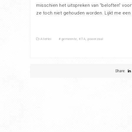
misschien het uitspreken van “beloften” voo
ze toch niet gehouden worden. Lijkt me een r
Allerlei
#
gemeente
,
KTA
,
powerzaal
Share: