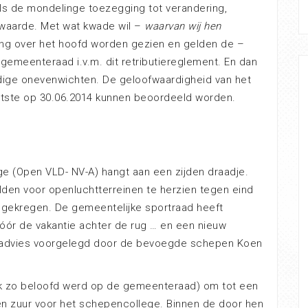
 als de mondelinge toezegging tot verandering,
 waarde. Met wat kwade wil –
waarvan wij hen
ng over het hoofd worden gezien en gelden de –
 gemeenteraad i.v.m. dit retributiereglement. En dan
idige onevenwichten. De geloofwaardigheid van het
aatste op 30.06.2014 kunnen beoordeeld worden.
e (Open VLD- NV-A) hangt aan een zijden draadje.
den voor openluchtterreinen te herzien tegen eind
g gekregen. De gemeentelijke sportraad heeft
 vóór de vakantie achter de rug … en een nieuw
oor advies voorgelegd door de bevoegde schepen Koen
ok zo beloofd werd op de gemeenteraad) om tot een
n zuur voor het schepencollege. Binnen de door hen