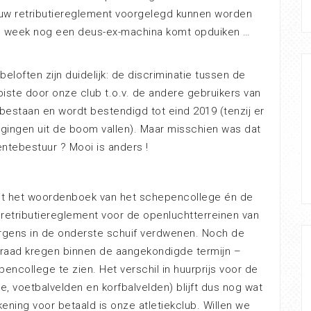
ieuw retributiereglement voorgelegd kunnen worden
e week nog een deus-ex-machina komt opduiken …
loften zijn duidelijk: de discriminatie tussen de
piste door onze club t.o.v. de andere gebruikers van
t bestaan en wordt bestendigd tot eind 2019 (tenzij er
gingen uit de boom vallen). Maar misschien was dat
ntebestuur ? Mooi is anders !
 uit het woordenboek van het schepencollege én de
 retributiereglement voor de openluchtterreinen van
rgens in de onderste schuif verdwenen. Noch de
raad kregen binnen de aangekondigde termijn –
encollege te zien. Het verschil in huurprijs voor de
te, voetbalvelden en korfbalvelden) blijft dus nog wat
ening voor betaald is onze atletiekclub. Willen we