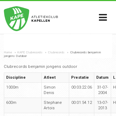
Home
›
KAPE Clubrecords
›
Clubrecords
›
Clubrecords benjamin
jongens Outdoor
Clubrecords benjamin jongens outdoor
Discipline
Atleet
Prestatie
Datum
L
1000m
Simon
00:03:22.06
31-07-
H
Denis
2004
600m
Stephane
00:01:54.12
13-07-
H
Artois
2013