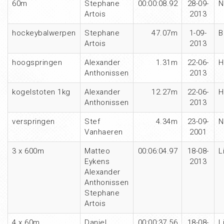
60m
Stephane
00:00:08.92
28-09-
N
Artois
2013
hockeybalwerpen
Stephane
47.07m
1-09-
B
Artois
2013
hoogspringen
Alexander
1.31m
22-06-
H
Anthonissen
2013
kogelstoten 1kg
Alexander
12.27m
22-06-
H
Anthonissen
2013
verspringen
Stef
4.34m
23-09-
N
Vanhaeren
2001
3 x 600m
Matteo
00:06:04.97
18-08-
L
Eykens
2013
Alexander
Anthonissen
Stephane
Artois
4 x 60m
Daniel
00:00:37.56
18-08-
L