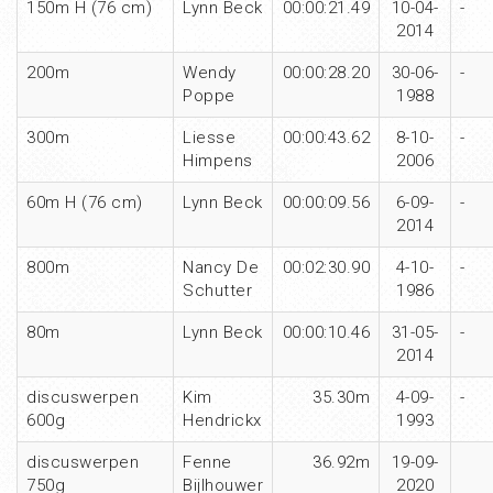
150m H (76 cm)
Lynn Beck
00:00:21.49
10-04-
-
2014
200m
Wendy
00:00:28.20
30-06-
-
Poppe
1988
300m
Liesse
00:00:43.62
8-10-
-
Himpens
2006
60m H (76 cm)
Lynn Beck
00:00:09.56
6-09-
-
2014
800m
Nancy De
00:02:30.90
4-10-
-
Schutter
1986
80m
Lynn Beck
00:00:10.46
31-05-
-
2014
discuswerpen
Kim
35.30m
4-09-
-
600g
Hendrickx
1993
discuswerpen
Fenne
36.92m
19-09-
750g
Bijlhouwer
2020