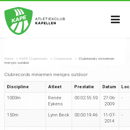
Home
›
KAPE Clubrecords
›
Clubrecords
›
Clubrecords miniemen
meisjes outdoor
Clubrecords miniemen meisjes outdoor
Discipline
Atleet
Prestatie
Datum
Loc
1000m
Renée
00:02:55.59
27-06-
-
Eykens
2009
150m
Lynn Beck
00:00:19.46
11-07-
-
2014