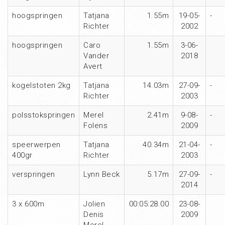
hoogspringen
Tatjana
1.55m
19-05-
-
Richter
2002
hoogspringen
Caro
1.55m
3-06-
Vander
2018
Avert
kogelstoten 2kg
Tatjana
14.03m
27-09-
-
Richter
2003
polsstokspringen
Merel
2.41m
9-08-
-
Folens
2009
speerwerpen
Tatjana
40.34m
21-04-
-
400gr
Richter
2003
verspringen
Lynn Beck
5.17m
27-09-
-
2014
3 x 600m
Jolien
00:05:28.00
23-08-
Denis
2009