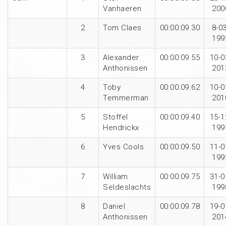
Vanhaeren
200
2
Tom Claes
00:00:09.30
8-03
199
3
Alexander
00:00:09.55
10-0
Anthonissen
201
4
Toby
00:00:09.62
10-0
Temmerman
201
5
Stoffel
00:00:09.40
15-1
Hendrickx
199
6
Yves Cools
00:00:09.50
11-0
199
7
William
00:00:09.75
31-0
Seldeslachts
199
8
Daniel
00:00:09.78
19-0
Anthonissen
201