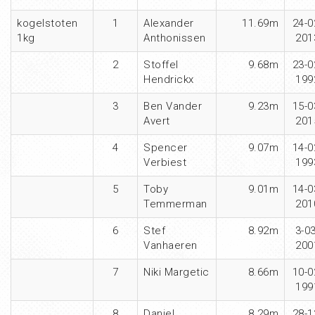
kogelstoten
1
Alexander
11.69m
24-0
1kg
Anthonissen
201
2
Stoffel
9.68m
23-0
Hendrickx
199
3
Ben Vander
9.23m
15-0
Avert
201
4
Spencer
9.07m
14-0
Verbiest
199
5
Toby
9.01m
14-0
Temmerman
201
6
Stef
8.92m
3-03
Vanhaeren
200
7
Niki Margetic
8.66m
10-0
199
8
Daniel
8.29m
28-1