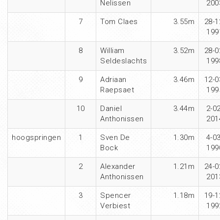
Nelissen
200
7
Tom Claes
3.55m
28-1
199
8
William
3.52m
28-0
Seldeslachts
199
9
Adriaan
3.46m
12-0
Raepsaet
199
10
Daniel
3.44m
2-02
Anthonissen
201
hoogspringen
1
Sven De
1.30m
4-03
Bock
199
2
Alexander
1.21m
24-0
Anthonissen
201
3
Spencer
1.18m
19-1
Verbiest
199