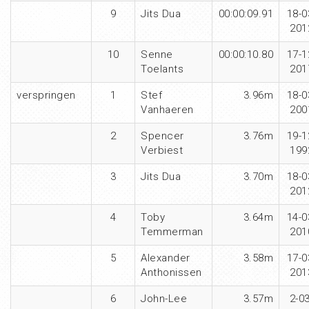
9
Jits Dua
00:00:09.91
18-0
201
10
Senne
00:00:10.80
17-1
Toelants
201
verspringen
1
Stef
3.96m
18-0
Vanhaeren
200
2
Spencer
3.76m
19-1
Verbiest
199
3
Jits Dua
3.70m
18-0
201
4
Toby
3.64m
14-0
Temmerman
201
5
Alexander
3.58m
17-0
Anthonissen
201
6
John-Lee
3.57m
2-03