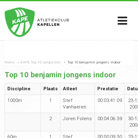
Home
›
KAPE Top 10 ranglijsten
›
Top 10 benjamin jongens indoor
Top 10 benjamin jongens indoor
Discipline
Plaats
Atleet
Prestatie
Dat
1000m
1
Stef
00:03:41.09
23-1
Vanhaeren
200
2
Joren Folens
00:04:06.39
30-1
200
60m
1
Stef
00:00:09.30
23-1