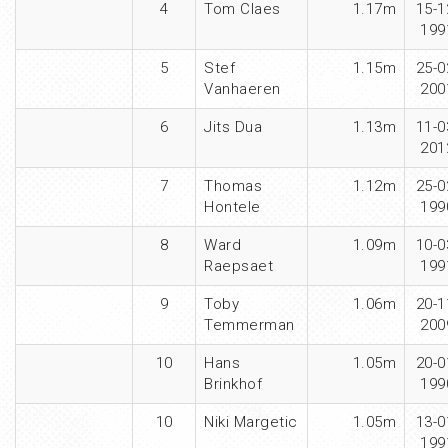
4
Tom Claes
1.17m
15-1
199
5
Stef
1.15m
25-0
Vanhaeren
200
6
Jits Dua
1.13m
11-0
201
7
Thomas
1.12m
25-0
Hontele
199
8
Ward
1.09m
10-0
Raepsaet
199
9
Toby
1.06m
20-1
Temmerman
200
10
Hans
1.05m
20-0
Brinkhof
199
10
Niki Margetic
1.05m
13-0
199