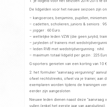
1. je lidgeld voor het seizoen 2014-2015 te b
De lidgelden voor het nieuwe seizoen zijn ong
– kangoeroes, benjamins, pupillen, miniemen
– cadetten, scholieren, juniors & seniors : 95
– jogger : 60 Euro.
– wettelijke leden VZW (die geen jurylid, traine
– juryleden of trainers met wedstrijdvergunni
– leden RVB met wedstrijdvergunning : nihil.
– maximum totaal lidgeld per gezin : 225 Eur
G-sporters genieten van een korting van 10 €
2. het formulier “aanvraag vergunning” aanvu
ofwel rechtstreeks, ofwel via je trainer, aa
exemplaren worden tijdens de trainingen ver
eerder zijn aangesloten
Nieuwe leden dienen naast deze “aanvraag ver
vullen (enkel het eerste jaar van aansluiting).