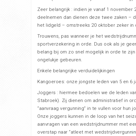
Zeer belangrijk : indien je vanaf 1 november 
deelnemen dan dienen deze twee zaken – de
het lidgeld – omstreeks 20 oktober zeker in o
Trouwens, pas wanneer je het wedstrijdnumm
sportverzekering in orde. Dus ook als je gee
belang bij om zo snel mogelijk in orde te zij
ongelukje gebeuren.
Enkele belangrijke verduidelijkingen
Kangoeroes: onze jongste leden van 5 en 6 j
Joggers : hiermee bedoelen we de leden van
Stabroek). Zij dienen om administratief in o
“aanvraag vergunning” in te vullen voor hun j
Onze joggers kunnen in de loop van het seizo
aanvragen van een wedstrijdnummer met een
overstap naar “atleet met wedstrijdvergunn