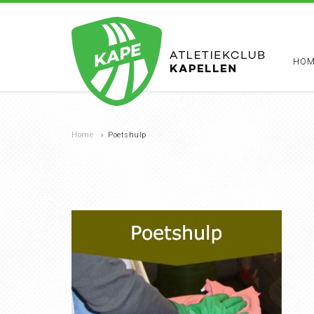
HOM
Home
›
Poetshulp