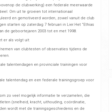
 (bovenop de clubwerking) een federale meerwaarde
eel. Om uit te groeien tot internationaal
uleerd en gemotiveerd worden, zowel vanuit de club
ngen starten op zaterdag 7 februari in Lier.
Het “Ethias
an de geboortejaren 2003 tot en met 1998.
 er als volgt uit:
afnemen van clubtesten of observaties tijdens de
ieren.
iale talentendagen en provinciale trainingen voor
ale talentendag en een federale trainingsgroep voor
om zo veel mogelijk informatie te verzamelen, die
leten (snelheid, kracht, uithouding, coördinatie,
uden wordt met de trainingsgeschiedenis en de