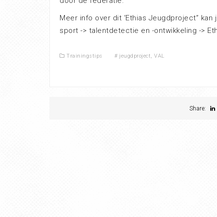
door de federatie.
Meer info over dit ‘Ethias Jeugdproject” kan
sport -> talentdetectie en -ontwikkeling -> Et
Trainingstips
#
jeugdproject
,
VAL
Share: