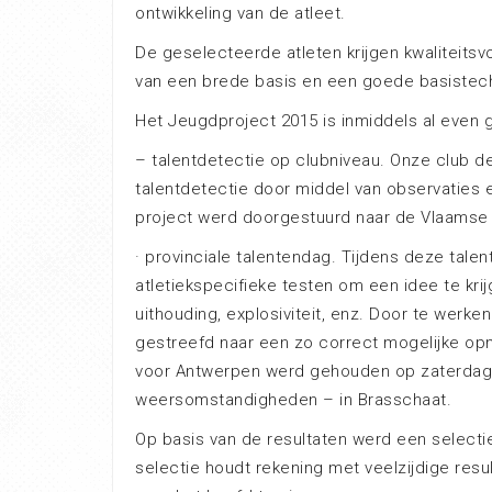
ontwikkeling van de atleet.
De geselecteerde atleten krijgen kwaliteitsvol
van een brede basis en een goede basistechn
Het Jeugdproject 2015 is inmiddels al even g
– talentdetectie op clubniveau. Onze club 
talentdetectie door middel van observaties e
project werd doorgestuurd naar de Vlaamse A
· provinciale talentendag. Tijdens deze tal
atletiekspecifieke testen om een idee te krijg
uithouding, explosiviteit, enz. Door te wer
gestreefd naar een zo correct mogelijke opm
voor Antwerpen werd gehouden op zaterdag 
weersomstandigheden – in Brasschaat.
Op basis van de resultaten werd een select
selectie houdt rekening met veelzijdige resu