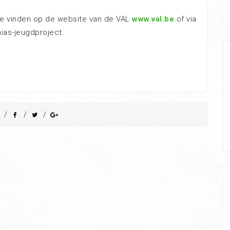
 je vinden op de website van de VAL
www.val.be
of via
hias-jeugdproject.
/
/
/