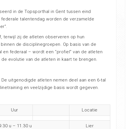
eerd in de Topsporthal in Gent tussen eind
e federale talentendag worden de verzamelde
er”.
 terwijl zij de atleten observeren op hun
binnen de disciplinegroepen. Op basis van de
l en federaal – wordt een “profiel” van de atleten
de evolutie van de atleten in kaart te brengen.
. De uitgenodigde atleten nemen deel aan een 6-tal
linetraining en veelzijdige basis wordt gegeven.
Uur
Locatie
9.30 u – 11.30 u
Lier