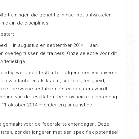
le trainingen die gericht zijn naar het ontwikkelen
iek in de disciplines.
estart !
deed – in augustus en september 2014 – aan
n overleg tussen de trainers. Onze selectie voor dit
tletiekliga.
entendag werd een testbatterij afgenomen van diverse
en van factoren als kracht, snelheid, lenigheid,
ken met bekwame testafnemers en scouters wordt
eting van de resultaten. De provinciale talentendag
11 oktober 2014 – onder erg ongunstige
ie gemaakt voor de federale talentendagen. Deze
ltaten, zonder jongeren met een specifiek potentieel