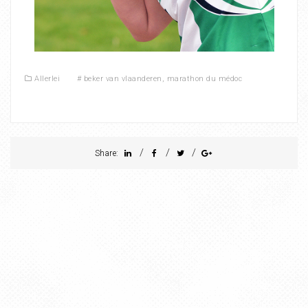
Allerlei
#
beker van vlaanderen
,
marathon du médoc
/
/
/
Share: