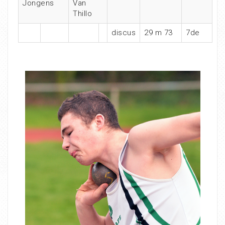
Jongens
Van
Thillo
discus
29 m 73
7de