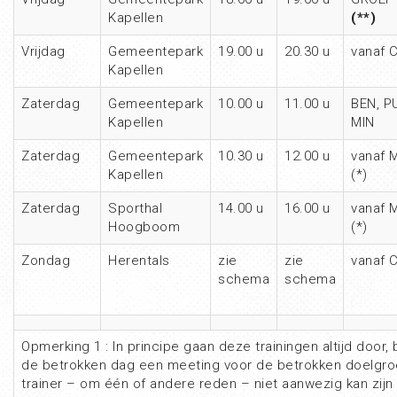
Kapellen
(**)
Vrijdag
Gemeentepark
19.00 u
20.30 u
vanaf 
Kapellen
Zaterdag
Gemeentepark
10.00 u
11.00 u
BEN, P
Kapellen
MIN
Zaterdag
Gemeentepark
10.30 u
12.00 u
vanaf 
Kapellen
(*)
Zaterdag
Sporthal
14.00 u
16.00 u
vanaf 
Hoogboom
(*)
Zondag
Herentals
zie
zie
vanaf 
schema
schema
Opmerking 1 : In principe gaan deze trainingen altijd doo
de betrokken dag een meeting voor de betrokken doelgroe
trainer – om één of andere reden – niet aanwezig kan zijn op