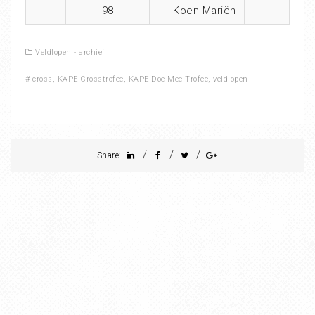
98
Koen Mariën
Veldlopen - archief
#
cross
,
KAPE Crosstrofee
,
KAPE Doe Mee Trofee
,
veldlopen
/
/
/
Share: