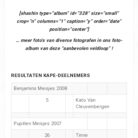
[shashin type=”album” id=”328″ size=”small”
crop=”n” columns=”1″ caption=”y” order=”date”
position=”center”]
… meer foto’s van diverse fotografen in ons foto-
album van deze “aanbevolen veldloop” !
RESULTATEN KAPE-DEELNEMERS
Benjamins Meisjes 2008
5
Kato Van
Cleuvenbergen
Pupillen Meisjes 2007
26
Tinne