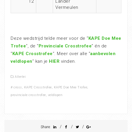
12
Lander
Vermeulen
Deze wedstrijd telde meer voor de “
KAPE Doe Mee
Trofee
“, de “
Provinciale Crosstrofee
” én de
“
KAPE Crosstrofee
“. Meer over alle “
aanbevolen
veldlopen
” kan je
HIER
vinden.
Allerlei
#
cross
,
KAPE Crosstrofee
,
KAPE Doe Mee Trofee
,
provinciale crosstrofee
,
veldlopen
/
/
/
Share: