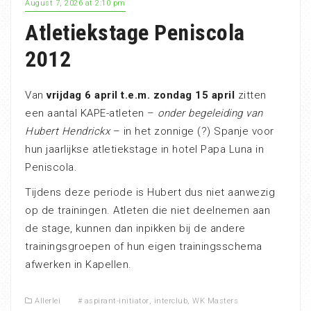
August 7, 2026 at 2:10 pm
Atletiekstage Peniscola
2012
Van
vrijdag 6 april t.e.m. zondag 15 april
zitten
een aantal KAPE-atleten –
onder begeleiding van
Hubert Hendrickx
– in het zonnige (?) Spanje voor
hun jaarlijkse atletiekstage in hotel Papa Luna in
Peniscola.
Tijdens deze periode is Hubert dus niet aanwezig
op de trainingen. Atleten die niet deelnemen aan
de stage, kunnen dan inpikken bij de andere
trainingsgroepen of hun eigen trainingsschema
afwerken in Kapellen.
Allerlei
#
aspirant-initiator
,
interclub
,
WK Masters