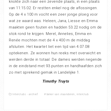
knokte zich naar een zevende plaats, in een plaats
van 11:15.02. Er restten enkel nog de aflossingen.
Op de 4 x 100 m vocht een zeer jonge ploeg voor
wat ze waard was. Heleen, Jana, Liesse en Emma
maakten geen fouten en hadden 53.22 nodig om de
stok rond te krijgen. Merel, Annelies, Emma en
Renée mochten met de 4 x 400 m de middag
afsluiten. Het kwartet liet een tijd van 4.07.08
optekenen. Ze wonnen hun reeks met overwicht en
werden derde in totaal. De dames werden negende
in de eindstand met 93 punten en handhaafden zich
zo met sprekend gemak in Landelijke 1.
Timothy Truyts
Interclubs - archief
#
beker van vlaanderen
,
interclub