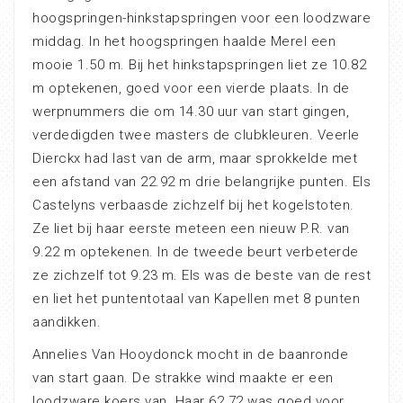
hoogspringen-hinkstapspringen voor een loodzware
middag. In het hoogspringen haalde Merel een
mooie 1.50 m. Bij het hinkstapspringen liet ze 10.82
m optekenen, goed voor een vierde plaats. In de
werpnummers die om 14.30 uur van start gingen,
verdedigden twee masters de clubkleuren. Veerle
Dierckx had last van de arm, maar sprokkelde met
een afstand van 22.92 m drie belangrijke punten. Els
Castelyns verbaasde zichzelf bij het kogelstoten.
Ze liet bij haar eerste meteen een nieuw P.R. van
9.22 m optekenen. In de tweede beurt verbeterde
ze zichzelf tot 9.23 m. Els was de beste van de rest
en liet het puntentotaal van Kapellen met 8 punten
aandikken.
Annelies Van Hooydonck mocht in de baanronde
van start gaan. De strakke wind maakte er een
loodzware koers van. Haar 62.72 was goed voor