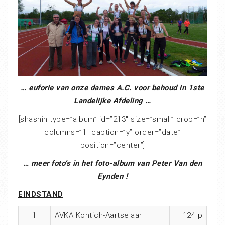
… euforie van onze dames A.C. voor behoud in 1ste
Landelijke Afdeling …
[shashin type=”album” id=”213″ size=”small” crop=”n”
columns=”1″ caption=”y” order=”date”
position=”center”]
… meer foto’s in het foto-album van Peter Van den
Eynden !
EINDSTAND
1
AVKA Kontich-Aartselaar
124 p