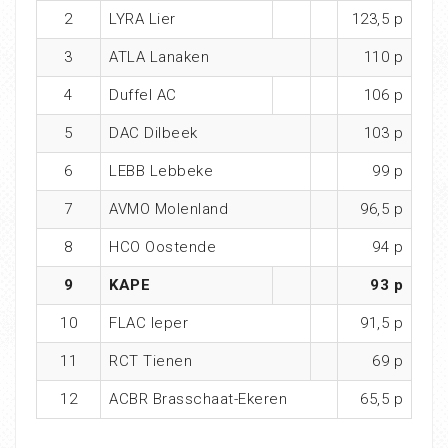
2
LYRA Lier
123,5 p
3
ATLA Lanaken
110 p
4
Duffel AC
106 p
5
DAC Dilbeek
103 p
6
LEBB Lebbeke
99 p
7
AVMO Molenland
96,5 p
8
HCO Oostende
94 p
9
KAPE
93 p
10
FLAC Ieper
91,5 p
11
RCT Tienen
69 p
12
ACBR Brasschaat-Ekeren
65,5 p