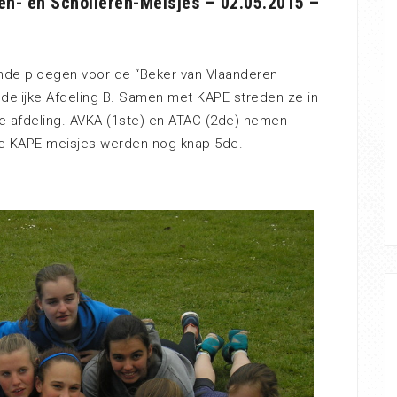
en- en Scholieren-Meisjes – 02.05.2015 –
nde ploegen voor de “Beker van Vlaanderen
ndelijke Afdeling B. Samen met KAPE streden ze in
 afdeling. AVKA (1ste) en ATAC (2de) nemen
 de KAPE-meisjes werden nog knap 5de.