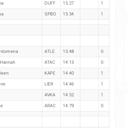
na
DUFF
15.27
1
na
SPBO
15.34
1
hilomena
ATLE
13.48
0
 Hannah
ATAC
14.13
0
leen
KAPE
14.40
1
une
LIER
14.46
1
AVKA
14.52
1
ne
ARAC
14.79
0