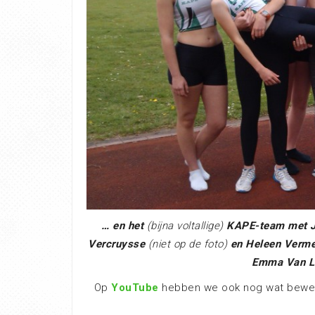
… en het
(bijna voltallige)
KAPE-team met Ja
Vercruysse
(niet op de foto)
en Heleen Vermeul
Emma Van Lae
Op
YouTube
hebben we ook nog wat bewege