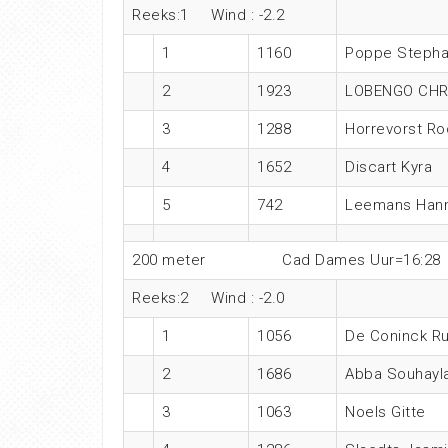
Reeks:1 Wind : -2.2
1
1160
Poppe Stepha
2
1923
LOBENGO CHR
3
1288
Horrevorst Ro
4
1652
Discart Kyra
5
742
Leemans Han
200 meter Cad Dames Uur=16:28
Reeks:2 Wind : -2.0
1
1056
De Coninck R
2
1686
Abba Souhayl
3
1063
Noels Gitte