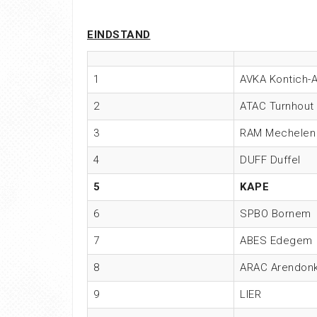
EINDSTAND
1
AVKA Kontich-A
2
ATAC Turnhout
3
RAM Mechelen
4
DUFF Duffel
5
KAPE
6
SPBO Bornem
7
ABES Edegem
8
ARAC Arendon
9
LIER