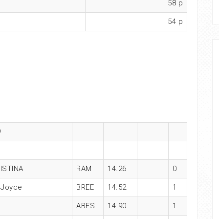
58 p
54 p
9
ISTINA
RAM
14.26
0
 Joyce
BREE
14.52
1
ABES
14.90
1