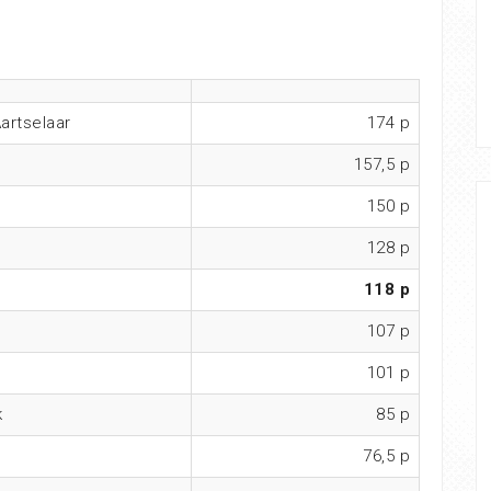
artselaar
174 p
157,5 p
150 p
128 p
118 p
107 p
101 p
k
85 p
76,5 p