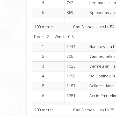
4
742
Leemans Han
5
859
Spiessens Ja
100 meter Cad Dames Uur=14:59
Reeks:2 Wind : -0.3
1
1744
Nana-owusu P
2
706
Vanmechelen
3
1025
Vermeulen He
4
1056
De Coninck R
5
1157
Callaert Jana
6
1281
Aerts Emmeli
200 meter Cad Dames Uur=16:28