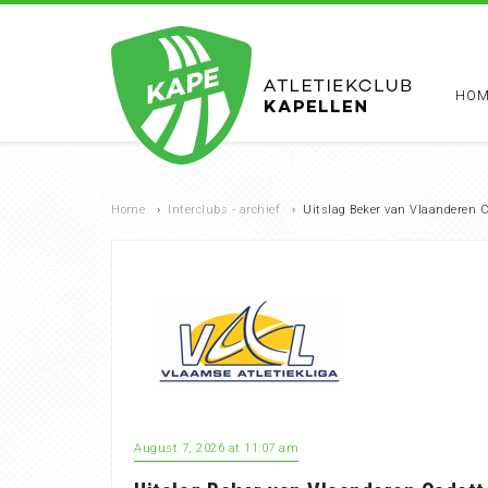
HOM
Home
›
Interclubs - archief
›
Uitslag Beker van Vlaanderen C
August 7, 2026 at 11:07 am