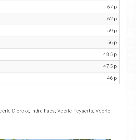
67 p
62 p
59 p
56 p
48,5 p
47,5 p
46 p
erle Dierckx, Indra Faes, Veerle Feyaerts, Veerle