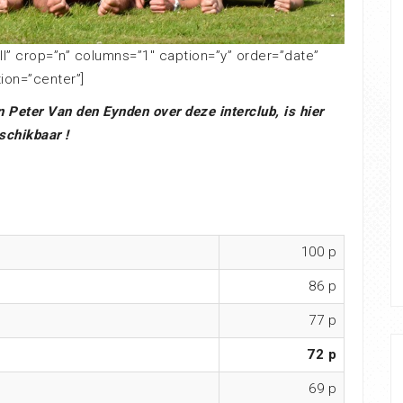
ll” crop=”n” columns=”1″ caption=”y” order=”date”
tion=”center”]
 Peter Van den Eynden over deze interclub, is hier
schikbaar !
100 p
86 p
77 p
72 p
69 p