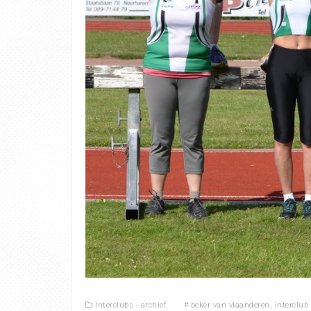
Interclubs - archief
#
beker van vlaanderen
,
interclub