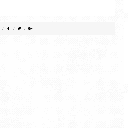
/
/
/