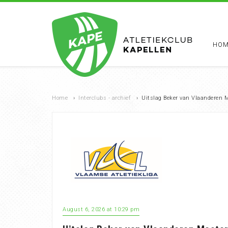
HOM
Home
›
Interclubs - archief
›
Uitslag Beker van Vlaanderen
August 6, 2026 at 10:29 pm