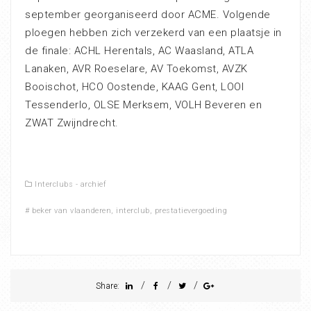
september georganiseerd door ACME. Volgende
ploegen hebben zich verzekerd van een plaatsje in
de finale: ACHL Herentals, AC Waasland, ATLA
Lanaken, AVR Roeselare, AV Toekomst, AVZK
Booischot, HCO Oostende, KAAG Gent, LOOI
Tessenderlo, OLSE Merksem, VOLH Beveren en
ZWAT Zwijndrecht.
Interclubs - archief
#
beker van vlaanderen
,
interclub
,
prestatievergoeding
/
/
/
Share: