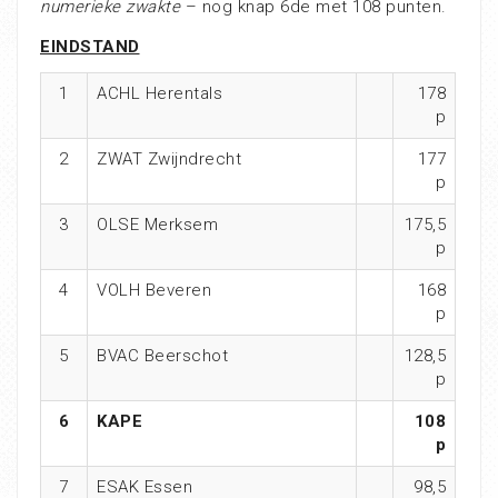
numerieke zwakte
– nog knap 6de met 108 punten.
EINDSTAND
1
ACHL Herentals
178
p
2
ZWAT Zwijndrecht
177
p
3
OLSE Merksem
175,5
p
4
VOLH Beveren
168
p
5
BVAC Beerschot
128,5
p
6
KAPE
108
p
7
ESAK Essen
98,5