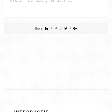
Allerlei
#
aansluitingen
,
Flanders Indoor
/
/
/
Share: