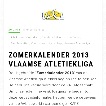
26/03/13
Allerlei
,
Kalender
#
beker van vlaanderen
,
Flanders Indoor
,
Lucien Poppe
,
San Sebastian
,
Vlaams kampioenschap
,
Vlaamse Atletiekliga
ZOMERKALENDER 2013
VLAAMSE ATLETIEKLIGA
De uitgebreide “
Zomerkalender 2013
” van de
Vlaamse Atletiekliga is enkel nog on-line te bekijken.
De gedrukte versie werd door de VAL afgeschaft.
Om onze leden makkelijk toegang te bieden tot
deze wedstrijdinformatie, hebben we de gegevens
van de VAL bewerkt naar een eigen KAPE-