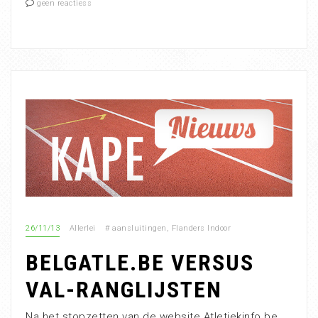
geen reactiess
26/11/13
Allerlei
#
aansluitingen
,
Flanders Indoor
BELGATLE.BE VERSUS
VAL-RANGLIJSTEN
Na het stopzetten van de website Atletiekinfo.be,