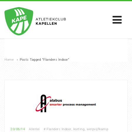
Home
›
Posts Tagged "Flanders Indoor"
20/06/14
Allerlei
#
Flanders Indoor
,
korting
,
werpvijfkamp