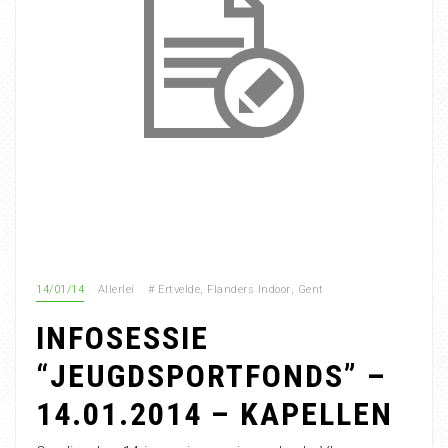
14/01/14
Allerlei
#
Ertvelde
,
Flanders Indoor
,
Gent
INFOSESSIE
“JEUGDSPORTFONDS” –
14.01.2014 – KAPELLEN