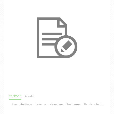
21/12/13
Allerlei
#
aansluitingen
,
beker van vlaanderen
,
Feedburner
,
Flanders Indoor