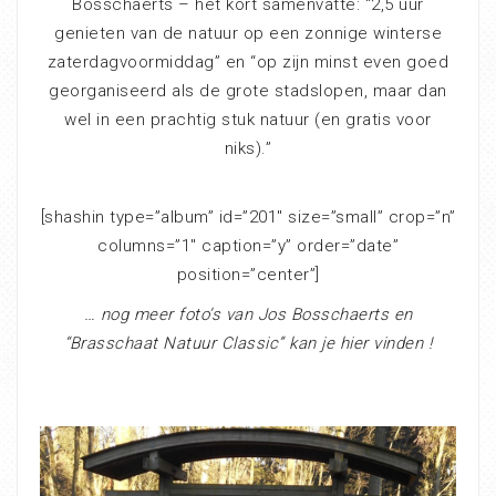
Bosschaerts – het kort samenvatte: “2,5 uur
genieten van de natuur op een zonnige winterse
zaterdagvoormiddag” en “o
p zijn minst even goed
georganiseerd als de grote stadslopen, maar dan
wel in een prachtig stuk natuur (en gratis voor
niks).
”
[shashin type=”album” id=”201″ size=”small” crop=”n”
columns=”1″ caption=”y” order=”date”
position=”center”]
… nog meer foto’s van Jos Bosschaerts en
“Brasschaat Natuur Classic” kan je hier vinden !