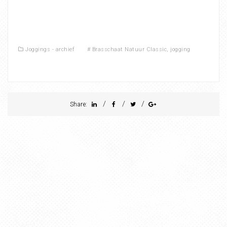
Joggings - archief
#
Brasschaat Natuur Classic
,
jogging
/
/
/
Share: