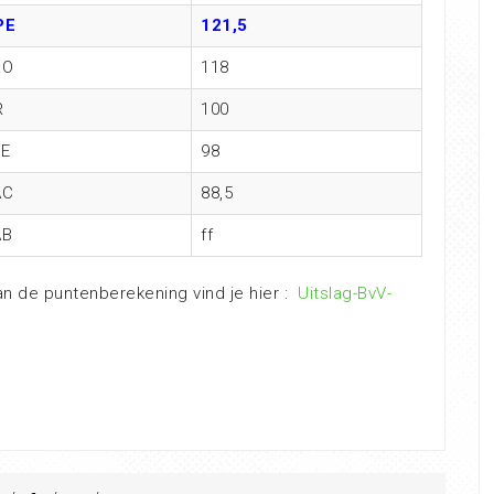
PE
121,5
LO
118
R
100
E
98
AC
88,5
AB
ff
van de puntenberekening vind je hier :
Uitslag-BvV-