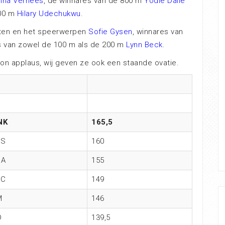
lina Verhees
, de winnares van de 800 m
Yodie Dalle
200 m
Hilary Udechukwu
.
toten en het speerwerpen
Sofie Gysen
, winnares van
 van zowel de 100 m als de 200 m
Lynn Beck
.
oon applaus, wij geven ze ook een staande ovatie.
NK
165,5
ES
160
GA
155
AC
149
M
146
D
139,5