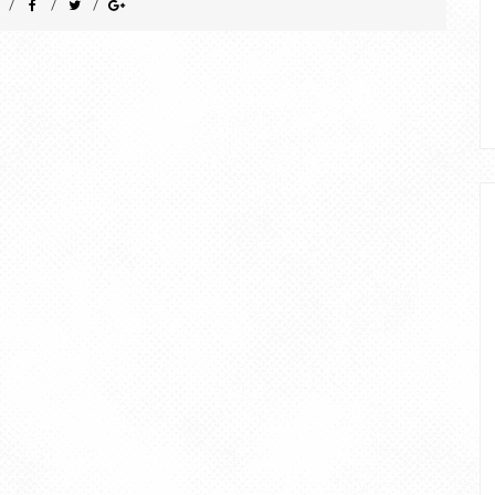
/
/
/