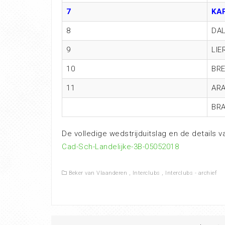
7
KA
8
DA
9
LIE
10
BRE
11
AR
BR
De volledige wedstrijduitslag en de details 
Cad-Sch-Landelijke-3B-05052018
Beker van Vlaanderen
,
Interclubs
,
Interclubs - archief