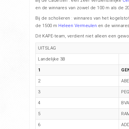
Bij de Cadetten : een zeer verdienstelijke
Ce
en de winnares van zowel de 100 m als de 
Bij de scholieren : winnares van het kogels
de 1500 m
Heleen Vermeulen
en de winnares
Dit KAPE-team, verdient niet alleen een gew
UITSLAG
Landelijke 3B
1
GE
2
AB
3
PE
4
BV
5
RA
6
AD