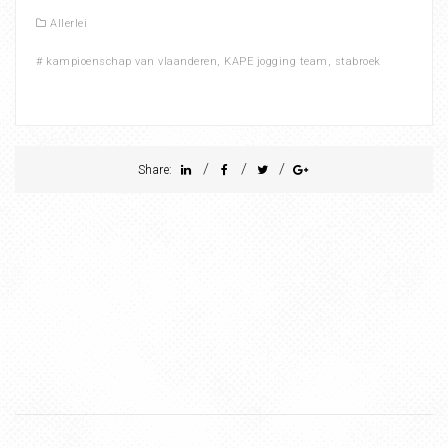
Allerlei
#
kampioenschap van vlaanderen
,
KAPE jogging team
,
stabroek
/
/
/
Share: