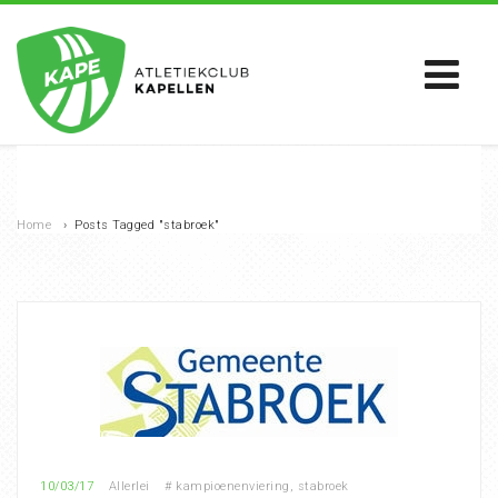
Home
›
Posts Tagged "stabroek"
10/03/17
Allerlei
#
kampioenenviering
,
stabroek