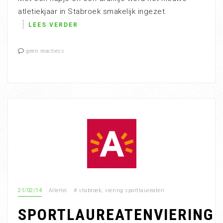
atletiekjaar in Stabroek smakelijk ingezet.
LEES VERDER
geen reactiess
21/02/14
Allerlei
#
stabroek
,
viering sportlaureaten
SPORTLAUREATENVIERING