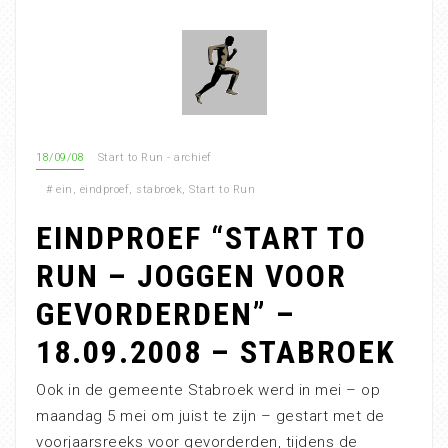
18/09/08
Start to Run - archief
#
ein
,
eindproef
,
stabroek
,
Start to Run
EINDPROEF “START TO
RUN – JOGGEN VOOR
GEVORDERDEN” –
18.09.2008 – STABROEK
Ook in de gemeente Stabroek werd in mei – op
maandag 5 mei om juist te zijn – gestart met de
voorjaarsreeks voor gevorderden, tijdens de