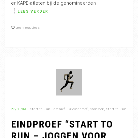
er KAPE-atleten bij de genomineerden
LEES VERDER
geen reactiess
23/03/09
Start to Run - archief
#
eindproef
,
stabroek
,
Start to Run
EINDPROEF “START TO
RUN – JOGGEN VOOR