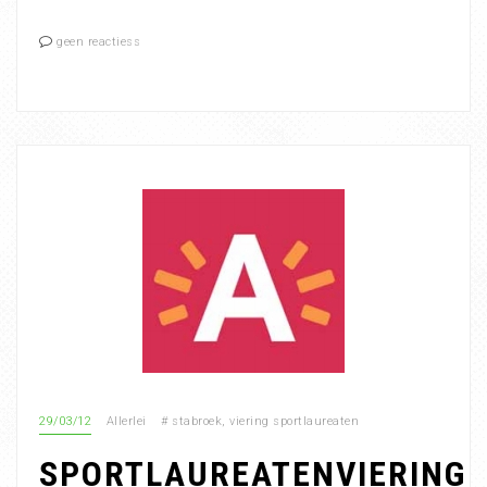
geen reactiess
29/03/12
Allerlei
#
stabroek
,
viering sportlaureaten
SPORTLAUREATENVIERING