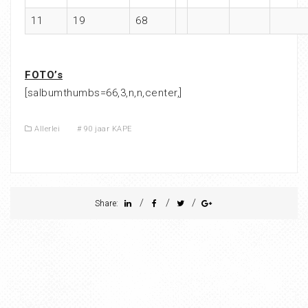
11
19
68
FOTO’s
[salbumthumbs=66,3,n,n,center,]
Allerlei
#
90 jaar KAPE
/
/
/
Share: