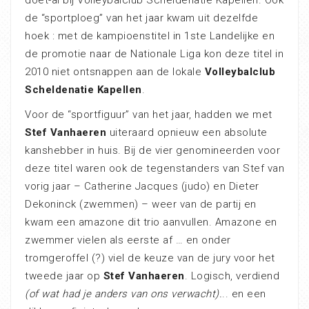
doet-al bij Volleybalclub Scheldenatie Kapellen. Ook
de “sportploeg” van het jaar kwam uit dezelfde
hoek : met de kampioenstitel in 1ste Landelijke en
de promotie naar de Nationale Liga kon deze titel in
2010 niet ontsnappen aan de lokale
Volleybalclub
Scheldenatie Kapellen
.
Voor de “sportfiguur” van het jaar, hadden we met
Stef Vanhaeren
uiteraard opnieuw een absolute
kanshebber in huis. Bij de vier genomineerden voor
deze titel waren ook de tegenstanders van Stef van
vorig jaar – Catherine Jacques (judo) en Dieter
Dekoninck (zwemmen) – weer van de partij en
kwam een amazone dit trio aanvullen. Amazone en
zwemmer vielen als eerste af … en onder
tromgeroffel (?) viel de keuze van de jury voor het
tweede jaar op
Stef Vanhaeren
. Logisch, verdiend
(of wat had je anders van ons verwacht).
.. en een