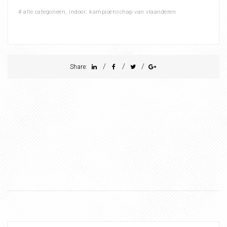
#
alle categorieën
,
indoor
,
kampioenschap van vlaanderen
/
/
/
Share: