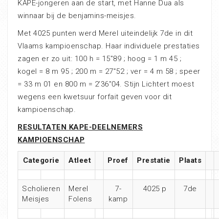
KAPE-jongeren aan de start, met Hanne Dua als
winnaar bij de benjamins-meisjes.
Met 4025 punten werd Merel uiteindelijk 7de in dit
Vlaams kampioenschap. Haar individuele prestaties
zagen er zo uit: 100 h = 15″89 ; hoog = 1 m 45 ;
kogel = 8 m 95 ; 200 m = 27″52 ; ver = 4 m 58 ; speer
= 33 m 01 en 800 m = 2’36″04. Stijn Lichtert moest
wegens een kwetsuur forfait geven voor dit
kampioenschap.
RESULTATEN KAPE-DEELNEMERS
KAMPIOENSCHAP
Categorie
Atleet
Proef
Prestatie
Plaats
Scholieren
Merel
7-
4025 p
7de
Meisjes
Folens
kamp