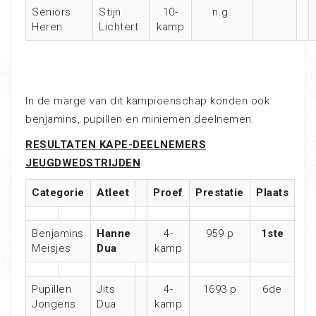
Seniors
Stijn
10-
n.g.
Heren
Lichtert
kamp
In de marge van dit kampioenschap konden ook
benjamins, pupillen en miniemen deelnemen.
RESULTATEN KAPE-DEELNEMERS
JEUGDWEDSTRIJDEN
Categorie
Atleet
Proef
Prestatie
Plaats
Benjamins
Hanne
4-
959 p
1ste
Meisjes
Dua
kamp
Pupillen
Jits
4-
1693 p
6de
Jongens
Dua
kamp