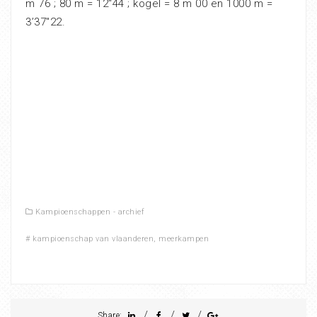
m 76 ; 80 m = 12″44 ; kogel = 8 m 00 en 1000 m =
3’37″22.
Kampioenschappen - archief
#
kampioenschap van vlaanderen
,
meerkampen
/
/
/
Share: