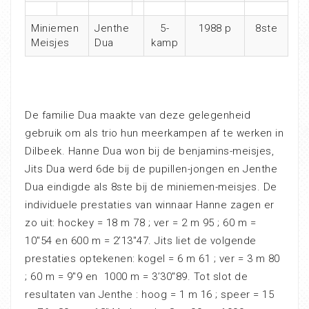
Miniemen
Jenthe
5-
1988 p
8ste
Meisjes
Dua
kamp
De familie Dua maakte van deze gelegenheid
gebruik om als trio hun meerkampen af te werken in
Dilbeek. Hanne Dua won bij de benjamins-meisjes,
Jits Dua werd 6de bij de pupillen-jongen en Jenthe
Dua eindigde als 8ste bij de miniemen-meisjes. De
individuele prestaties van winnaar Hanne zagen er
zo uit: hockey = 18 m 78 ; ver = 2 m 95 ; 60 m =
10″54 en 600 m = 2’13″47. Jits liet de volgende
prestaties optekenen: kogel = 6 m 61 ; ver = 3 m 80
; 60 m = 9″9 en 1000 m = 3’30″89. Tot slot de
resultaten van Jenthe : hoog = 1 m 16 ; speer = 15