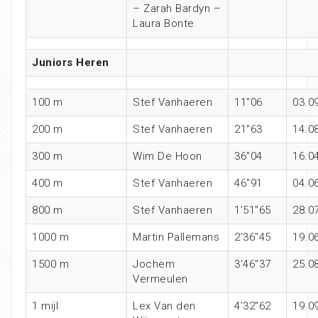
– Zarah Bardyn –
Laura Bonte
Juniors Heren
100 m
Stef Vanhaeren
11″06
03.0
200 m
Stef Vanhaeren
21″63
14.0
300 m
Wim De Hoon
36″04
16.0
400 m
Stef Vanhaeren
46″91
04.0
800 m
Stef Vanhaeren
1’51″65
28.0
1000 m
Martin Pallemans
2’36″45
19.0
1500 m
Jochem
3’46″37
25.0
Vermeulen
1 mijl
Lex Van den
4’32″62
19.0