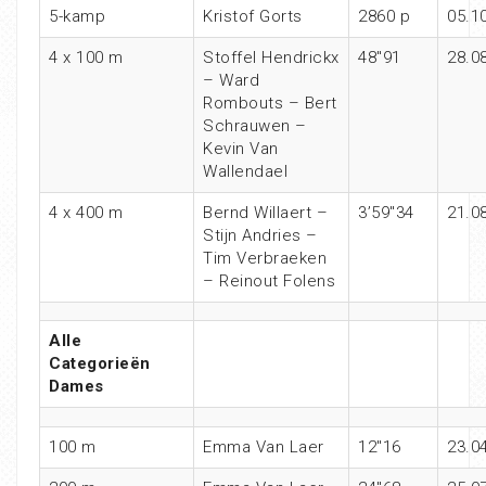
5-kamp
Kristof Gorts
2860 p
05.1
4 x 100 m
Stoffel Hendrickx
48″91
28.0
– Ward
Rombouts – Bert
Schrauwen –
Kevin Van
Wallendael
4 x 400 m
Bernd Willaert –
3’59″34
21.0
Stijn Andries –
Tim Verbraeken
– Reinout Folens
Alle
Categorieën
Dames
100 m
Emma Van Laer
12″16
23.0