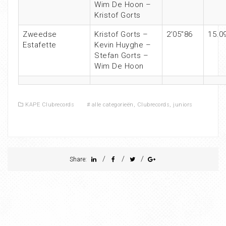
Wim De Hoon –
Kristof Gorts
Zweedse
Kristof Gorts –
2’05″86
15.0
Estafette
Kevin Huyghe –
Stefan Gorts –
Wim De Hoon
KAPE Clubrecords
#
alle categorieën
,
Clubrecords
,
juniors
/
/
/
Share: