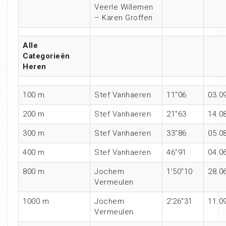
Veerle Willemen
– Karen Groffen
Alle
Categorieën
Heren
100 m
Stef Vanhaeren
11″06
03.0
200 m
Stef Vanhaeren
21″63
14.0
300 m
Stef Vanhaeren
33″86
05.0
400 m
Stef Vanhaeren
46″91
04.0
800 m
Jochem
1’50″10
28.0
Vermeulen
1000 m
Jochem
2’26″31
11.0
Vermeulen