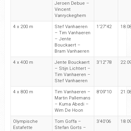
Jeroen Debue –
Vincent
Vanryckeghem
4 x 200 m
Stef Vanhaeren
1’27″42
18.0
– Tim Vanhaeren
– Jente
Bouckaert –
Bram Vanhaeren
4 x 400 m
Jente Bouckaert
3’12″78
22.0
– Stijn Lichtert –
Tim Vanhaeren –
Stef Vanhaeren
4 x 800 m
Tim Vanhaeren –
8’09″10
21.0
Martin Pallemans
– Kuma Abedi –
Wim De Hoon
Olympische
Tom Goffa –
3’40’06
18.0
Estafette
Stefan Gorts –