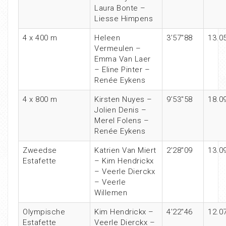
Laura Bonte –
Liesse Himpens
4 x 400 m
Heleen
3’57″88
13.0
Vermeulen –
Emma Van Laer
– Eline Pinter –
Renée Eykens
4 x 800 m
Kirsten Nuyes –
9’53″58
18.0
Jolien Denis –
Merel Folens –
Renée Eykens
Zweedse
Katrien Van Miert
2’28″09
13.0
Estafette
– Kim Hendrickx
– Veerle Dierckx
– Veerle
Willemen
Olympische
Kim Hendrickx –
4’22″46
12.0
Estafette
Veerle Dierckx –