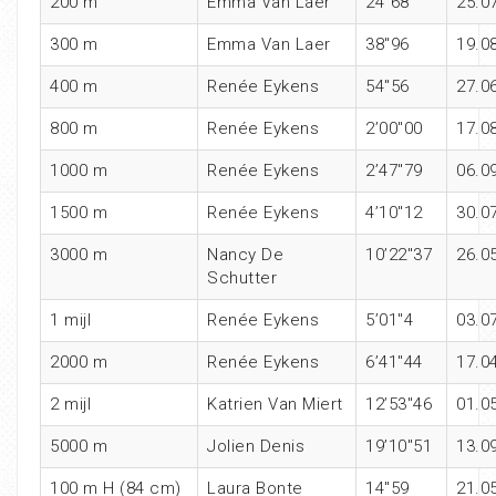
200 m
Emma Van Laer
24″68
25.0
300 m
Emma Van Laer
38″96
19.0
400 m
Renée Eykens
54″56
27.0
800 m
Renée Eykens
2’00″00
17.0
1000 m
Renée Eykens
2’47″79
06.0
1500 m
Renée Eykens
4’10″12
30.0
3000 m
Nancy De
10’22″37
26.0
Schutter
1 mijl
Renée Eykens
5’01″4
03.0
2000 m
Renée Eykens
6’41″44
17.0
2 mijl
Katrien Van Miert
12’53″46
01.0
5000 m
Jolien Denis
19’10″51
13.0
100 m H (84 cm)
Laura Bonte
14″59
21.0