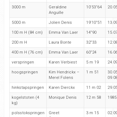
3000 m
Geraldine
10’53″64
20.0
Anguille
5000 m
Jolien Denis
19’10″51
13.0
100 m H (84 cm)
Emma Van Laer
14″90
15.0
200 m H
Laura Bonte
32″33
12.0
400 m H (76 cm)
Emma Van Laer
60″24
16.0
verspringen
Karen Verbiest
5 m 19
24.0
hoogspringen
Kim Hendrickx –
1 m 51
30.0
Merel Folens
09.0
hinkstapspringen
Karen Dierckx
11 m 02
29.0
kogelstoten (4
Monique Denis
12 m 58
1985
kg)
polsstokspringen
Greet
3 m 15
02.0