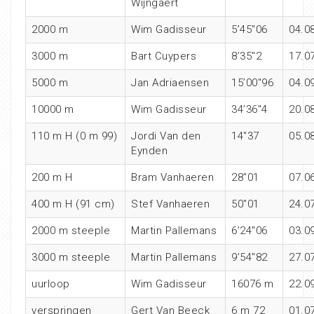
Wijngaert
2000 m
Wim Gadisseur
5’45″06
04.0
3000 m
Bart Cuypers
8’35″2
17.0
5000 m
Jan Adriaensen
15’00″96
04.0
10000 m
Wim Gadisseur
34’36″4
20.0
110 m H (0 m 99)
Jordi Van den
14″37
05.0
Eynden
200 m H
Bram Vanhaeren
28″01
07.0
400 m H (91 cm)
Stef Vanhaeren
50″01
24.0
2000 m steeple
Martin Pallemans
6’24″06
03.0
3000 m steeple
Martin Pallemans
9’54″82
27.0
uurloop
Wim Gadisseur
16076 m
22.0
verspringen
Gert Van Beeck
6 m 72
01.0