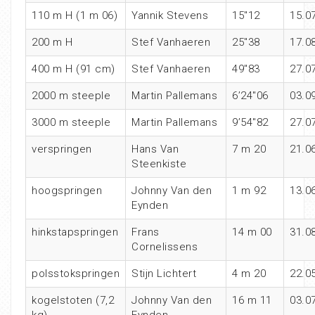
110 m H (1 m 06)
Yannik Stevens
15″12
15.0
200 m H
Stef Vanhaeren
25″38
17.0
400 m H (91 cm)
Stef Vanhaeren
49″83
27.0
2000 m steeple
Martin Pallemans
6’24″06
03.0
3000 m steeple
Martin Pallemans
9’54″82
27.0
verspringen
Hans Van
7 m 20
21.0
Steenkiste
hoogspringen
Johnny Van den
1 m 92
13.0
Eynden
hinkstapspringen
Frans
14 m 00
31.0
Cornelissens
polsstokspringen
Stijn Lichtert
4 m 20
22.0
kogelstoten (7,2
Johnny Van den
16 m 11
03.0
kg)
Eynden