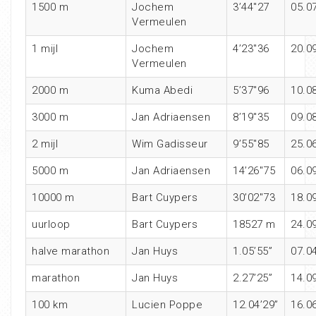
1500 m
Jochem
3’44″27
05.0
Vermeulen
1 mijl
Jochem
4’23″36
20.0
Vermeulen
2000 m
Kuma Abedi
5’37″96
10.0
3000 m
Jan Adriaensen
8’19″35
09.0
2 mijl
Wim Gadisseur
9’55″85
25.0
5000 m
Jan Adriaensen
14’26″75
06.0
10000 m
Bart Cuypers
30’02″73
18.0
uurloop
Bart Cuypers
18527 m
24.0
halve marathon
Jan Huys
1.05’55”
07.0
marathon
Jan Huys
2.27’25”
14.0
100 km
Lucien Poppe
12.04’29”
16.0