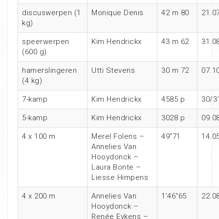
discuswerpen (1
Monique Denis
42 m 80
21.0
kg)
speerwerpen
Kim Hendrickx
43 m 62
31.0
(600 g)
hamerslingeren
Utti Stevens
30 m 72
07.1
(4 kg)
7-kamp
Kim Hendrickx
4585 p
30/3
5-kamp
Kim Hendrickx
3028 p
09.0
4 x 100 m
Merel Folens –
49″71
14.0
Annelies Van
Hooydonck –
Laura Bonte –
Liesse Himpens
4 x 200 m
Annelies Van
1’46″65
22.0
Hooydonck –
Renée Eykens –