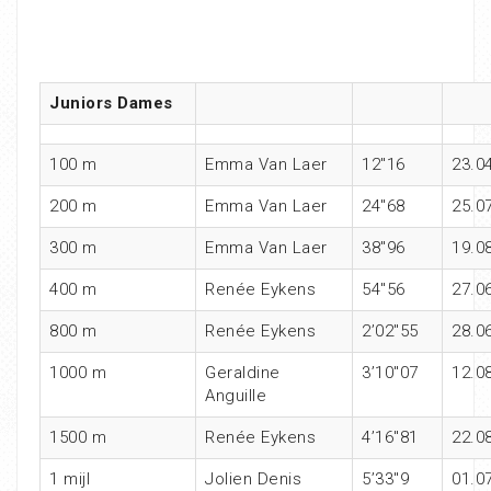
Juniors Dames
100 m
Emma Van Laer
12″16
23.0
200 m
Emma Van Laer
24″68
25.0
300 m
Emma Van Laer
38″96
19.0
400 m
Renée Eykens
54″56
27.0
800 m
Renée Eykens
2’02″55
28.0
1000 m
Geraldine
3’10″07
12.0
Anguille
1500 m
Renée Eykens
4’16″81
22.0
1 mijl
Jolien Denis
5’33″9
01.0