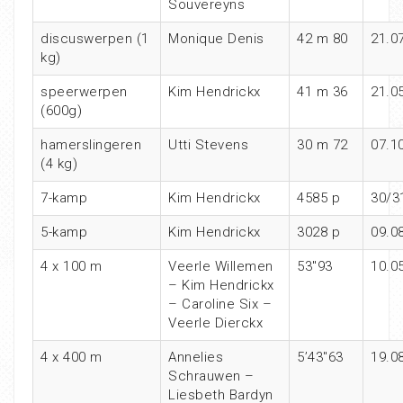
Souvereyns
discuswerpen (1
Monique Denis
42 m 80
21.0
kg)
speerwerpen
Kim Hendrickx
41 m 36
21.0
(600g)
hamerslingeren
Utti Stevens
30 m 72
07.1
(4 kg)
7-kamp
Kim Hendrickx
4585 p
30/3
5-kamp
Kim Hendrickx
3028 p
09.0
4 x 100 m
Veerle Willemen
53″93
10.0
– Kim Hendrickx
– Caroline Six –
Veerle Dierckx
4 x 400 m
Annelies
5’43″63
19.0
Schrauwen –
Liesbeth Bardyn