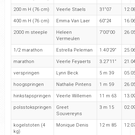
200 m H (76 cm)
Veerle Staels
31″07
12.0
400 m H (76 cm)
Emma Van Laer
60″24
16.0
2000 m steeple
Heleen
7’00″00
26.0
Vermeulen
1/2 marathon
Estrella Peleman
1.40’29”
25.0
marathon
Veerle Feyaerts
3.27’11”
21.0
verspringen
Lynn Beck
5 m 39
05.0
hoogspringen
Nathalie Pintens
1 m 59
26.0
hinkstapspringen
Veerle Willemen
11 m 63
13.0
polsstokspringen
Greet
3 m 15
02.0
Souvereyns
kogelstoten (4
Monique Denis
12 m 85
12.0
kg)