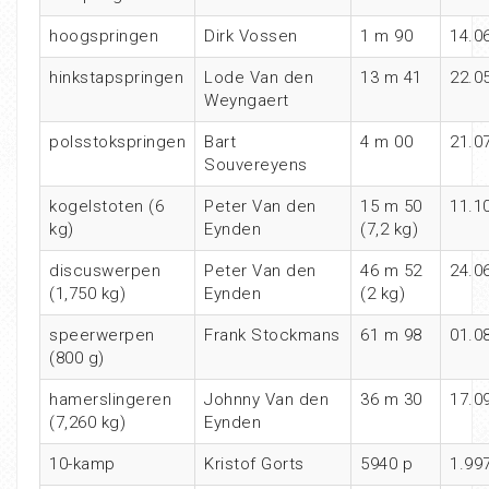
hoogspringen
Dirk Vossen
1 m 90
14.0
hinkstapspringen
Lode Van den
13 m 41
22.0
Weyngaert
polsstokspringen
Bart
4 m 00
21.0
Souvereyens
kogelstoten (6
Peter Van den
15 m 50
11.1
kg)
Eynden
(7,2 kg)
discuswerpen
Peter Van den
46 m 52
24.0
(1,750 kg)
Eynden
(2 kg)
speerwerpen
Frank Stockmans
61 m 98
01.0
(800 g)
hamerslingeren
Johnny Van den
36 m 30
17.0
(7,260 kg)
Eynden
10-kamp
Kristof Gorts
5940 p
1.99