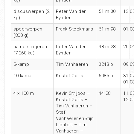
discuswerpen (2
Peter Van den
51 m 30
13.0
kg)
Eynden
speerwerpen
Frank Stockmans
61 m 98
01.0
(800 g)
hamerslingeren
Peter Van den
48 m 28
20.0
(7,260 kg)
Eynden
5-kamp
Tim Vanhaeren
3248 p
09.0
10-kamp
Kristof Gorts
6085 p
31.07
01.0
4 x 100 m
Kevin Strijbos –
44″28
11.0
Kristof Gorts –
12.0
Tim Vanhaeren –
Stef
VanhaerenenStijn
Lichtert – Tim
Vanhaeren –