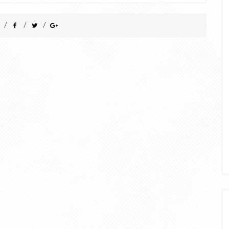
/
/
/