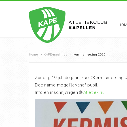
HOM
Home
›
KAPE-meetings
›
Kermismeeting 2026
Zondag 19 juli de jaarlijkse #Kermismeeting 
Deelname mogelijk vanaf pupil.
Info en inschrijvingen 🌐
Atletiek.nu