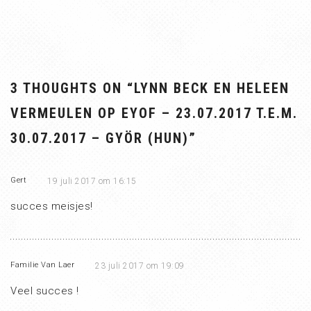
3 THOUGHTS ON “
LYNN BECK EN HELEEN
VERMEULEN OP EYOF – 23.07.2017 T.E.M.
30.07.2017 – GYÖR (HUN)
”
Gert
19 juli 2017 om 16:15
succes meisjes!
Familie Van Laer
23 juli 2017 om 19:09
Veel succes !