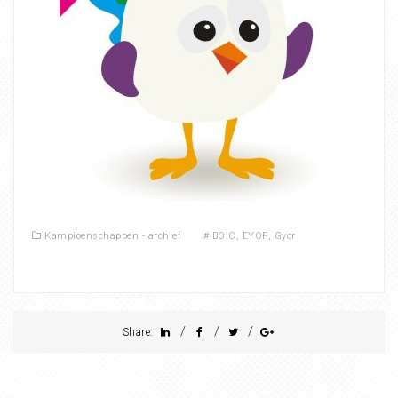
Kampioenschappen - archief
#
BOIC
,
EYOF
,
Gyor
/
/
/
Share: