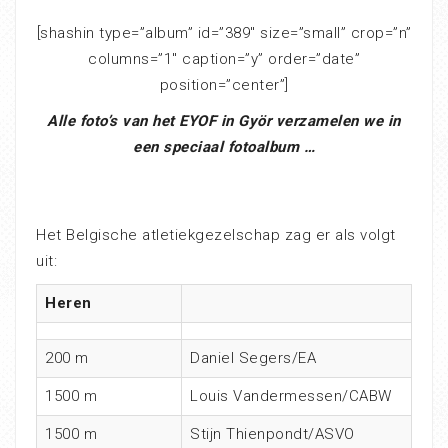
[shashin type=”album” id=”389″ size=”small” crop=”n”
columns=”1″ caption=”y” order=”date”
position=”center”]
Alle foto’s van het EYOF in Györ verzamelen we in
een speciaal fotoalbum …
Het Belgische atletiekgezelschap zag er als volgt
uit:
Heren
200 m
Daniel Segers/EA
1500 m
Louis Vandermessen/CABW
1500 m
Stijn Thienpondt/ASVO