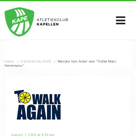
Home
›
G-atletiek bij KAPE
›
Marijke Van Acker voor “Trofee Marc
Herremans”
August 7, 2026 at 8:33 am