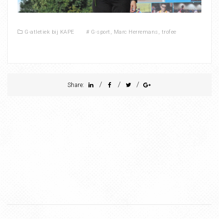
G-atletiek bij KAPE
#
G-sport
,
Marc Herremans
,
trofee
/
/
/
Share: