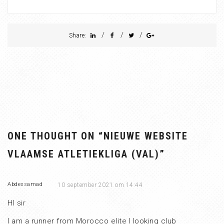
/
/
/
Share:
ONE THOUGHT ON “
NIEUWE WEBSITE
VLAAMSE ATLETIEKLIGA (VAL)
”
Abdessamad
10 september 2021 om 14:44
HI sir
I am a runner from Morocco elite I looking club