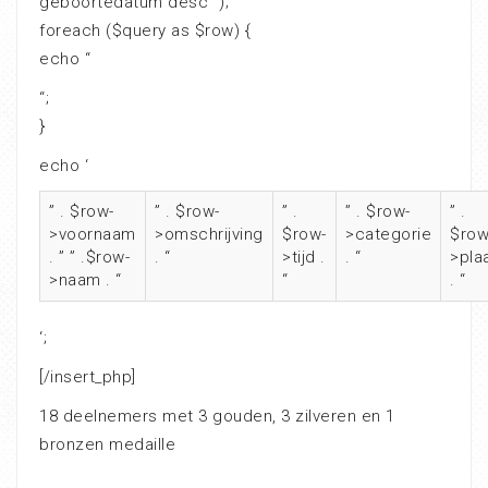
geboortedatum desc “);
foreach ($query as $row) {
echo “
“;
}
echo ‘
” . $row-
” . $row-
” .
” . $row-
” .
>voornaam
>omschrijving
$row-
>categorie
$row
. ” ” .$row-
. “
>tijd .
. “
>pla
>naam . “
“
. “
‘;
[/insert_php]
18 deelnemers met 3 gouden, 3 zilveren en 1
bronzen medaille