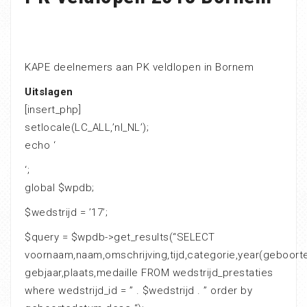
KAPE deelnemers aan PK veldlopen in Bornem
Uitslagen
[insert_php]
setlocale(LC_ALL,’nl_NL’);
echo ‘
‘;
global $wpdb;
$wedstrijd = ’17’;
$query = $wpdb->get_results(“SELECT
voornaam,naam,omschrijving,tijd,categorie,year(geboor
gebjaar,plaats,medaille FROM wedstrijd_prestaties
where wedstrijd_id = ” . $wedstrijd . ” order by