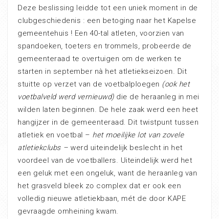
Deze beslissing leidde tot een uniek moment in de
clubgeschiedenis : een betoging naar het Kapelse
gemeentehuis ! Een 40-tal atleten, voorzien van
spandoeken, toeters en trommels, probeerde de
gemeenteraad te overtuigen om de werken te
starten in september nà het atletiekseizoen. Dit
stuitte op verzet van de voetbalploegen
(ook het
voetbalveld werd vernieuwd)
die de heraanleg in mei
wilden laten beginnen. De hele zaak werd een heet
hangijzer in de gemeenteraad. Dit twistpunt tussen
atletiek en voetbal –
het moeilijke lot van zovele
atletiekclubs –
werd uiteindelijk beslecht in het
voordeel van de voetballers. Uiteindelijk werd het
een geluk met een ongeluk, want de heraanleg van
het grasveld bleek zo complex dat er ook een
volledig nieuwe atletiekbaan, mét de door KAPE
gevraagde omheining kwam.