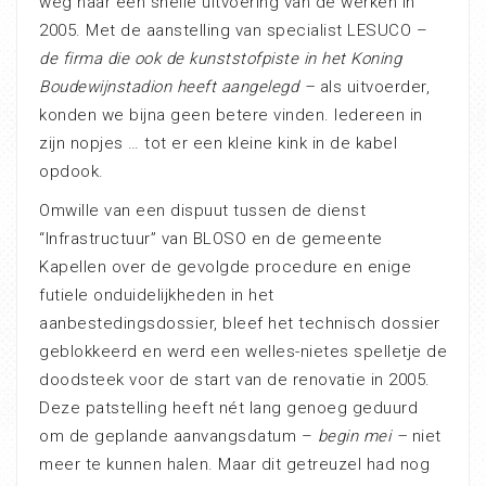
weg naar een snelle uitvoering van de werken in
2005. Met de aanstelling van specialist LESUCO –
de firma die ook de kunststofpiste in het Koning
Boudewijnstadion heeft aangelegd –
als uitvoerder,
konden we bijna geen betere vinden. Iedereen in
zijn nopjes … tot er een kleine kink in de kabel
opdook.
Omwille van een dispuut tussen de dienst
“Infrastructuur” van BLOSO en de gemeente
Kapellen over de gevolgde procedure en enige
futiele onduidelijkheden in het
aanbestedingsdossier, bleef het technisch dossier
geblokkeerd en werd een welles-nietes spelletje de
doodsteek voor de start van de renovatie in 2005.
Deze patstelling heeft nét lang genoeg geduurd
om de geplande aanvangsdatum –
begin mei –
niet
meer te kunnen halen. Maar dit getreuzel had nog