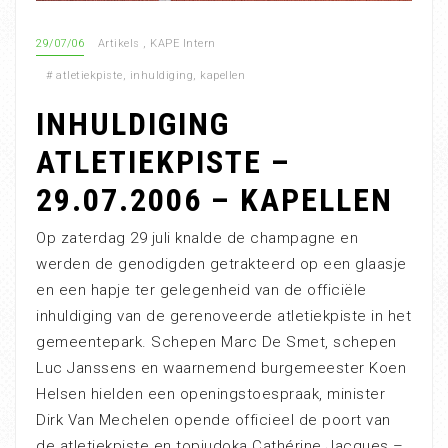
29/07/06
Artikels
,
KAPE Intern
#
atletiekpiste
,
inhuldiging
,
kapellen
INHULDIGING
ATLETIEKPISTE –
29.07.2006 – KAPELLEN
Op zaterdag 29 juli knalde de champagne en
werden de genodigden getrakteerd op een glaasje
en een hapje ter gelegenheid van de officiële
inhuldiging van de gerenoveerde atletiekpiste in het
gemeentepark. Schepen Marc De Smet, schepen
Luc Janssens en waarnemend burgemeester Koen
Helsen hielden een openingstoespraak, minister
Dirk Van Mechelen opende officieel de poort van
de atletiekpiste en topjudoka Cathérine Jacques –