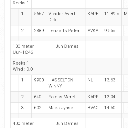
Reeks:1
1
5667
Vander Avert
KAPE
11.89m
M
Dirk
2
2389
Lenaerts Peter
AVKA
9.55m
100 meter Jun Dames
Uur=16:46
Reeks:1
Wind : 0.0
1
9900
HASSELTON
NL
13.63
WINNY
2
640
Folens Merel
KAPE
13.94
3
602
Maes Jynse
BVAC
14.50
400 meter Jun Dames