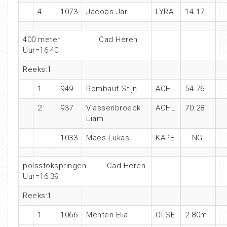
4
1073
Jacobs Jari
LYRA
14.17
400 meter Cad Heren
Uur=16:40
Reeks:1
1
949
Rombaut Stijn
ACHL
54.76
2
937
Vlassenbroeck
ACHL
70.28
Liam
1033
Maes Lukas
KAPE
NG
polsstokspringen Cad Heren
Uur=16:39
Reeks:1
1
1066
Menten Elia
OLSE
2.80m