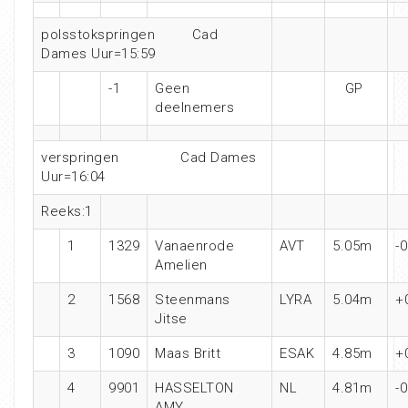
polsstokspringen Cad
Dames Uur=15:59
-1
Geen
GP
deelnemers
verspringen Cad Dames
Uur=16:04
Reeks:1
1
1329
Vanaenrode
AVT
5.05m
-0
Amelien
2
1568
Steenmans
LYRA
5.04m
+
Jitse
3
1090
Maas Britt
ESAK
4.85m
+
4
9901
HASSELTON
NL
4.81m
-0
AMY