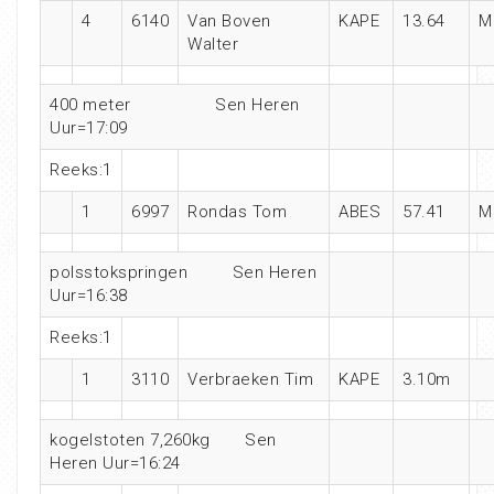
4
6140
Van Boven
KAPE
13.64
M
Walter
400 meter Sen Heren
Uur=17:09
Reeks:1
1
6997
Rondas Tom
ABES
57.41
M
polsstokspringen Sen Heren
Uur=16:38
Reeks:1
1
3110
Verbraeken Tim
KAPE
3.10m
kogelstoten 7,260kg Sen
Heren Uur=16:24