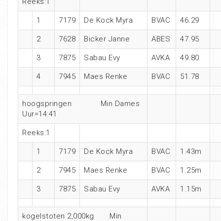
Reeks:1
1
7179
De Kock Myra
BVAC
46.29
2
7628
Bicker Janne
ABES
47.95
3
7875
Sabau Evy
AVKA
49.80
4
7945
Maes Renke
BVAC
51.78
hoogspringen Min Dames
Uur=14:41
Reeks:1
1
7179
De Kock Myra
BVAC
1.43m
2
7945
Maes Renke
BVAC
1.25m
3
7875
Sabau Evy
AVKA
1.15m
kogelstoten 2,000kg Min