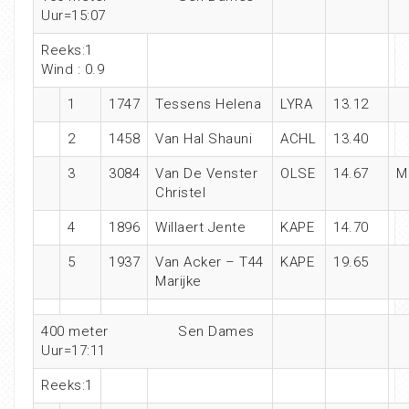
Uur=15:07
Reeks:1
Wind : 0.9
1
1747
Tessens Helena
LYRA
13.12
2
1458
Van Hal Shauni
ACHL
13.40
3
3084
Van De Venster
OLSE
14.67
M
Christel
4
1896
Willaert Jente
KAPE
14.70
5
1937
Van Acker – T44
KAPE
19.65
Marijke
400 meter Sen Dames
Uur=17:11
Reeks:1