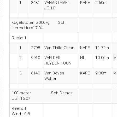
1
3431
VANAGTMAEL
KAPE
2.60m
JELLE
kogelstoten 5,000kg Sch
Heren Uur=17:04
Reeks:1
1
2798
Van Thillo Glenn
KAPE
11.72m
2
9910
VAN DER
NL
10.00m
M
HEYDEN TOON
3
6140
Van Boven
KAPE
9.38m
M
Walter
100 meter Sch Dames
Uur=15:07
Reeks:1
Wind : 0.8