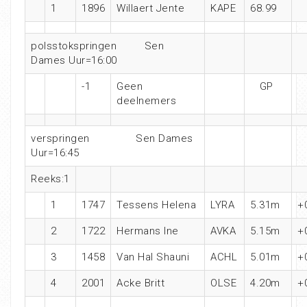
1
1896
Willaert Jente
KAPE
68.99
polsstokspringen Sen
Dames Uur=16:00
-1
Geen
GP
deelnemers
verspringen Sen Dames
Uur=16:45
Reeks:1
1
1747
Tessens Helena
LYRA
5.31m
+
2
1722
Hermans Ine
AVKA
5.15m
+
3
1458
Van Hal Shauni
ACHL
5.01m
+
4
2001
Acke Britt
OLSE
4.20m
+