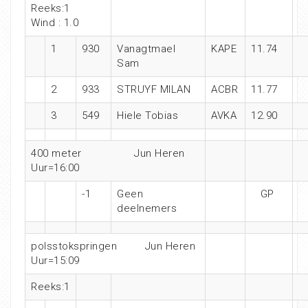
Reeks:1
Wind : 1.0
1
930
Vanagtmael
KAPE
11.74
Sam
2
933
STRUYF MILAN
ACBR
11.77
3
549
Hiele Tobias
AVKA
12.90
400 meter Jun Heren
Uur=16:00
-1
Geen
GP
deelnemers
polsstokspringen Jun Heren
Uur=15:09
Reeks:1