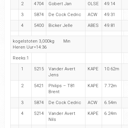
2
4704
Gobert Jan
OLSE
49.14
3
5874
De Cock Cedric
ACW
49.31
4
5400
Bicker Jelle
ABES
49.81
kogelstoten 3,000kg Min
Heren Uur=14:36
Reeks:1
1
5215
Vander Avert
KAPE
10.62m
Jens
2
5421
Philips – T81
KAPE
7.72m
Brent
3
5874
De Cock Cedric
ACW
6.54m
4
5214
Vander Avert
KAPE
6.24m
Nils