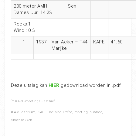
200 meter AMH Sen
Dames Uur=14:33
Reeks:1
Wind : 0.3
1
1937
Van Acker – T44
KAPE
41.60
Marijke
Deze uitslag kan
HIER
gedownload worden in .pdf
KAPE-meetings - archief
#
AAS-citerium
,
KAPE Doe Mee Trofee
,
meeting
,
outdoor
,
snoepzakken