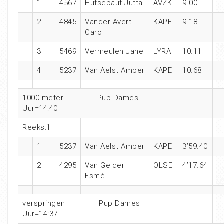
1
4567
Hutsebaut Jutta
AVZK
9.00
2
4845
Vander Avert
KAPE
9.18
Caro
3
5469
Vermeulen Jane
LYRA
10.11
4
5237
Van Aelst Amber
KAPE
10.68
1000 meter Pup Dames
Uur=14:40
Reeks:1
1
5237
Van Aelst Amber
KAPE
3’59.40
2
4295
Van Gelder
OLSE
4’17.64
Esmé
verspringen Pup Dames
Uur=14:37