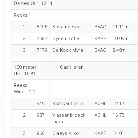
Dames Uur=13:14
Reeks:1
1
8105
Kosama Eva
BVAC
11.11m
2
7087
Gysen Sofie
KAPE
10.09m
3
7179
De Kock Myra
BVAC
8.48m
100 meter Cad Heren
Uur=15:31
Reeks:1
Wind : 0.0
1
949
Rombaut Stijn
ACHL
12.17
2
937
Vlassenbroeck
ACHL
13.73
Liam
3
869
Claeys Ailko
KAPE
14.01