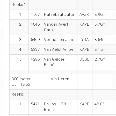
Reeks:1
1
4567
Hutsebaut Jutta
AVZK
3.90m
2
4845
Vander Avert
KAPE
3.70m
Caro
3
5469
Vermeulen Jane
LYRA
3.54m
4
5237
Van Aelst Amber
KAPE
3.15m
5
4295
Van Gelder
OLSE
2.70m
Esmé
300 meter Min Heren
Uur=13:56
Reeks:1
1
5421
Philips – T81
KAPE
48.05
Brent