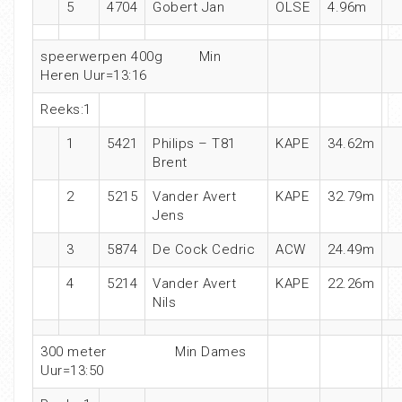
5
4704
Gobert Jan
OLSE
4.96m
speerwerpen 400g Min
Heren Uur=13:16
Reeks:1
1
5421
Philips – T81
KAPE
34.62m
Brent
2
5215
Vander Avert
KAPE
32.79m
Jens
3
5874
De Cock Cedric
ACW
24.49m
4
5214
Vander Avert
KAPE
22.26m
Nils
300 meter Min Dames
Uur=13:50