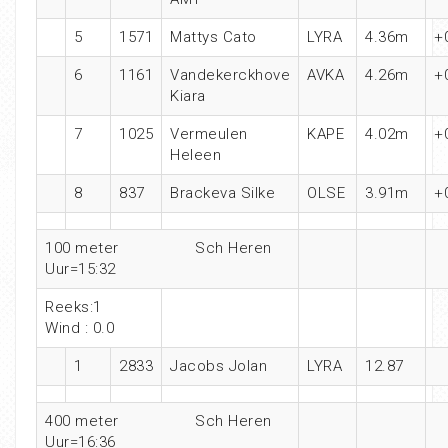
5
1571
Mattys Cato
LYRA
4.36m
+
6
1161
Vandekerckhove
AVKA
4.26m
+
Kiara
7
1025
Vermeulen
KAPE
4.02m
+
Heleen
8
837
Brackeva Silke
OLSE
3.91m
+
100 meter Sch Heren
Uur=15:32
Reeks:1
Wind : 0.0
1
2833
Jacobs Jolan
LYRA
12.87
400 meter Sch Heren
Uur=16:36