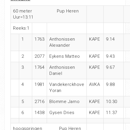
60 meter Pup Heren
Uur=13:11
Reeks:1
1
1763
Anthonissen
KAPE
9.14
Alexander
2
2077
Eykens Matteo
KAPE
9.43
3
1764
Anthonissen
KAPE
9.67
Daniel
4
1981
Vandekerckhove
AVKA
9.88
Yoran
5
2716
Blomme Jarno
KAPE
10.30
6
1438
Gysen Dries
KAPE
11.37
hoogspringen Pup Heren