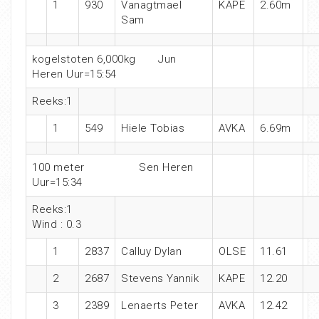
1
930
Vanagtmael
KAPE
2.60m
Sam
kogelstoten 6,000kg Jun
Heren Uur=15:54
Reeks:1
1
549
Hiele Tobias
AVKA
6.69m
100 meter Sen Heren
Uur=15:34
Reeks:1
Wind : 0.3
1
2837
Calluy Dylan
OLSE
11.61
2
2687
Stevens Yannik
KAPE
12.20
3
2389
Lenaerts Peter
AVKA
12.42