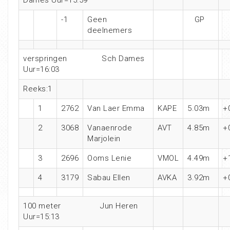
Dames Uur=15:59
-1
Geen
GP
deelnemers
verspringen Sch Dames
Uur=16:03
Reeks:1
1
2762
Van Laer Emma
KAPE
5.03m
+
2
3068
Vanaenrode
AVT
4.85m
+
Marjolein
3
2696
Ooms Lenie
VMOL
4.49m
+
4
3179
Sabau Ellen
AVKA
3.92m
+
100 meter Jun Heren
Uur=15:13