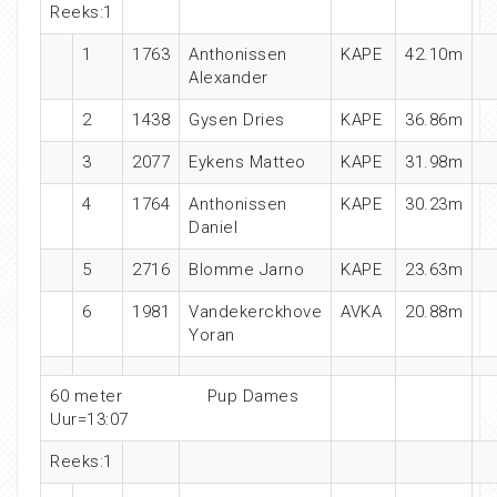
Reeks:1
1
1763
Anthonissen
KAPE
42.10m
Alexander
2
1438
Gysen Dries
KAPE
36.86m
3
2077
Eykens Matteo
KAPE
31.98m
4
1764
Anthonissen
KAPE
30.23m
Daniel
5
2716
Blomme Jarno
KAPE
23.63m
6
1981
Vandekerckhove
AVKA
20.88m
Yoran
60 meter Pup Dames
Uur=13:07
Reeks:1