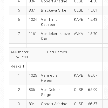
4
834
Gobert Ariadne
OLSE
14.58
5
837
Brackeva Silke
OLSE
15.01
6
1024
Van Thillo
KAPE
15.43
Kathleen
7
1161
Vandekerckhove
AVKA
15.70
Kiara
400 meter Cad Dames
Uur=17:08
Reeks:1
1
1025
Vermeulen
KAPE
65.07
Heleen
2
836
Van Gelder
OLSE
65.99
Siege
3
834
Gobert Ariadne
OLSE
66.57