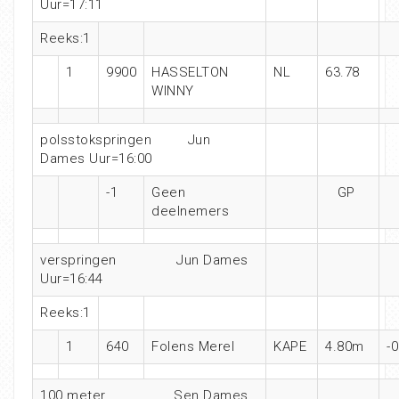
Uur=17:11
Reeks:1
1
9900
HASSELTON
NL
63.78
WINNY
polsstokspringen Jun
Dames Uur=16:00
-1
Geen
GP
deelnemers
verspringen Jun Dames
Uur=16:44
Reeks:1
1
640
Folens Merel
KAPE
4.80m
-0
100 meter Sen Dames