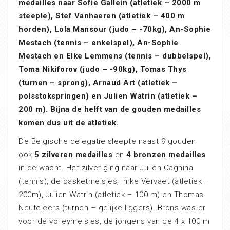
medailles
naar Sofie Gallein (atletiek – 2000 m
steeple),
Stef Vanhaeren
(atletiek – 400 m
horden), Lola Mansour (judo – -70kg), An-Sophie
Mestach (tennis – enkelspel), An-Sophie
Mestach en Elke Lemmens (tennis – dubbelspel),
Toma Nikiforov (judo – -90kg), Tomas Thys
(turnen – sprong), Arnaud Art (atletiek –
polsstokspringen) en Julien Watrin (atletiek –
200 m). Bijna de helft van de gouden medailles
komen dus uit de atletiek.
De Belgische delegatie sleepte naast 9 gouden
ook
5 zilveren medailles
en
4 bronzen medailles
in de wacht. Het zilver ging naar Julien Cagnina
(tennis), de basketmeisjes, Imke Vervaet (atletiek –
200m), Julien Watrin (atletiek – 100 m) en Thomas
Neuteleers (turnen – gelijke liggers). Brons was er
voor de volleymeisjes, de jongens van de 4 x 100 m