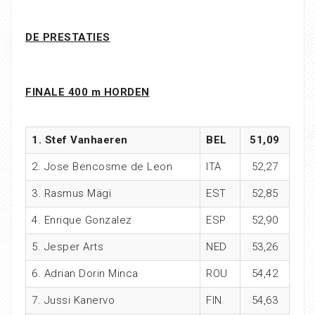
DE PRESTATIES
FINALE 400 m HORDEN
1. Stef Vanhaeren
BEL
51,09
2. Jose Bencosme de Leon
ITA
52,27
3. Rasmus Mägi
EST
52,85
4. Enrique Gonzalez
ESP
52,90
5. Jesper Arts
NED
53,26
6. Adrian Dorin Minca
ROU
54,42
7. Jussi Kanervo
FIN
54,63