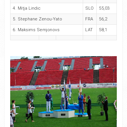
4. Mitja Lindic
SLO
55,03
5. Stephane Zenou-Yato
FRA
56,2
6. Maksims Semjonovs
LAT
58,1