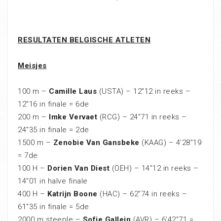
RESULTATEN BELGISCHE ATLETEN
Meisjes
100 m –
Camille Laus
(USTA) – 12″12 in reeks –
12″16 in finale = 6de
200 m –
Imke Vervaet
(RCG) – 24″71 in reeks –
24″35 in finale = 2de
1500 m –
Zenobie Van Gansbeke
(KAAG) – 4’28″19
= 7de
100 H –
Dorien Van Diest
(OEH) – 14″12 in reeks –
14″01 in halve finale
400 H –
Katrijn Boone
(HAC) – 62″74 in reeks –
61″35 in finale = 5de
2000 m steeple –
Sofie Gallein
(AVR) – 6’42″71 =