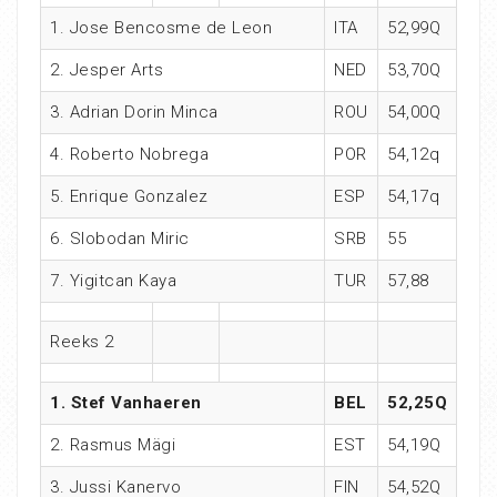
1. Jose Bencosme de Leon
ITA
52,99Q
2. Jesper Arts
NED
53,70Q
3. Adrian Dorin Minca
ROU
54,00Q
4. Roberto Nobrega
POR
54,12q
5. Enrique Gonzalez
ESP
54,17q
6. Slobodan Miric
SRB
55
7. Yigitcan Kaya
TUR
57,88
Reeks 2
1. Stef Vanhaeren
BEL
52,25Q
2. Rasmus Mägi
EST
54,19Q
3. Jussi Kanervo
FIN
54,52Q