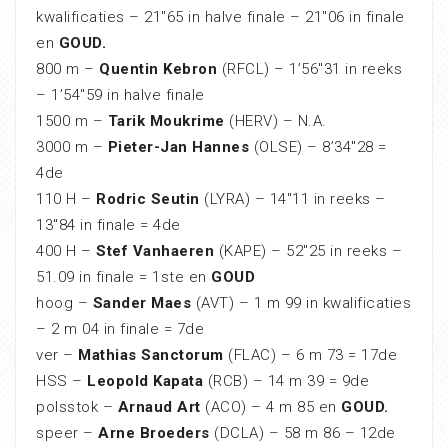
kwalificaties – 21″65 in halve finale – 21″06 in finale
en
GOUD.
800 m –
Quentin Kebron
(RFCL) – 1’56″31 in reeks
– 1’54″59 in halve finale
1500 m –
Tarik Moukrime
(HERV) – N.A.
3000 m –
Pieter-Jan Hannes
(OLSE) – 8’34″28 =
4de
110 H –
Rodric Seutin
(LYRA) – 14″11 in reeks –
13″84 in finale = 4de
400 H –
Stef Vanhaeren
(KAPE) – 52″25 in reeks –
51.09 in finale = 1ste en
GOUD
hoog –
Sander Maes
(AVT) – 1 m 99 in kwalificaties
– 2 m 04 in finale = 7de
ver –
Mathias Sanctorum
(FLAC) – 6 m 73 = 17de
HSS –
Leopold Kapata
(RCB) – 14 m 39 = 9de
polsstok –
Arnaud Art
(ACO) – 4 m 85 en
GOUD.
speer –
Arne Broeders
(DCLA) – 58 m 86 – 12de