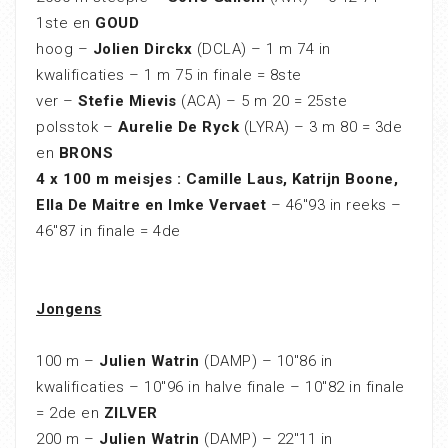
1ste en
GOUD
hoog –
Jolien Dirckx
(DCLA) – 1 m 74 in
kwalificaties – 1 m 75 in finale = 8ste
ver –
Stefie Mievis
(ACA) – 5 m 20 = 25ste
polsstok –
Aurelie De Ryck
(LYRA) – 3 m 80 = 3de
en
BRONS
4 x 100 m meisjes : Camille Laus, Katrijn Boone,
Ella De Maitre en Imke Vervaet
– 46″93 in reeks –
46″87 in finale = 4de
Jongens
100 m –
Julien Watrin
(DAMP) – 10″86 in
kwalificaties – 10″96 in halve finale – 10″82 in finale
= 2de en
ZILVER
200 m –
Julien Watrin
(DAMP) – 22″11 in