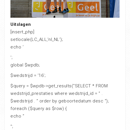
Uitslagen
[insert_php]
setlocale(LC_ALL,’nl_NL’);
echo ‘
‘;
global $wpdb;
$wedstrijd = ’16’;
$query = $wpdb->get_results(“SELECT * FROM
wedstrijd_prestaties where wedstrijd_id = ” .
$wedstrijd . ” order by geboortedatum desc “);
foreach ($query as $row) {
echo “
“;