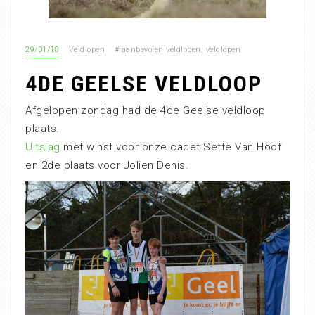
29/01/18
Veldlopen
#
aanbevolen veldlopen
,
veldlopen
4DE GEELSE VELDLOOP
Afgelopen zondag had de 4de Geelse veldloop
plaats.
Uitslag
met winst voor onze cadet Sette Van Hoof
en 2de plaats voor Jolien Denis.