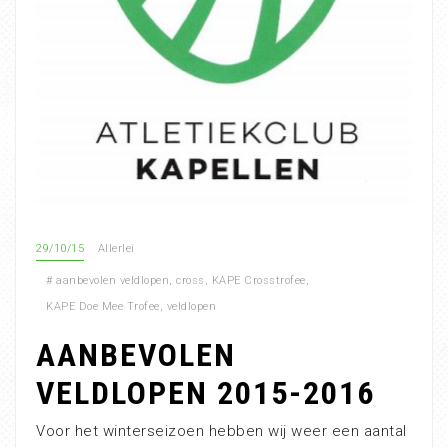
29/10/15
Allerlei
#
aanbevolen veldlopen
,
cross
,
KAPE Crosstrofee
,
KAPE Doe Mee Trofee
,
veldlopen
AANBEVOLEN
VELDLOPEN 2015-2016
Voor het winterseizoen hebben wij weer een aantal