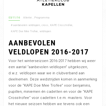
03/11/16
Allerlei
,
Programma
#
aanbevolen veldlopen
,
cross
,
KAPE Crosstrofee
,
KAPE Doe Mee Trofee
,
veldlopen
AANBEVOLEN
VELDLOPEN 2016-2017
Voor het winterseizoen 2016-2017 hebben wij weer
een aantal “aanbevolen veldlopen” uitgekozen,
d.w.z. veldlopen waar we in clubverband aan
deelnemen. Deze wedstrijden komen in aanmerking
voor de “KAPE Doe Mee Trofee” voor benjamins,
pupillen, miniemen én cadetten en voor de “KAPE
Crosstrofee” voor cadetten t.e.m. masters. Voor
het nieuwe seizoen hebben we tevens ook een