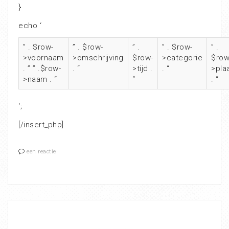
}
echo ‘
” . $row-
” . $row-
” .
” . $row-
” .
>voornaam
>omschrijving
$row-
>categorie
$row
. ” ” .$row-
. “
>tijd .
. “
>pla
>naam . “
“
. “
‘;
[/insert_php]
een reactie