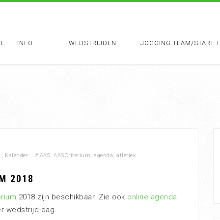
E
INFO
WEDSTRIJDEN
JOGGING TEAM/START 
,
Kalender
#
AAS
,
AASCriterium
,
agenda
,
atletiek
M 2018
erium
2018 zijn beschikbaar. Zie ook
online agenda
r wedstrijd-dag.