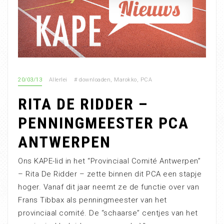
20/03/13
Allerlei
#
downloaden
,
Marokko
,
PCA
RITA DE RIDDER –
PENNINGMEESTER PCA
ANTWERPEN
Ons KAPE-lid in het “Provinciaal Comité Antwerpen”
– Rita De Ridder – zette binnen dit PCA een stapje
hoger. Vanaf dit jaar neemt ze de functie over van
Frans Tibbax als penningmeester van het
provinciaal comité. De “schaarse” centjes van het